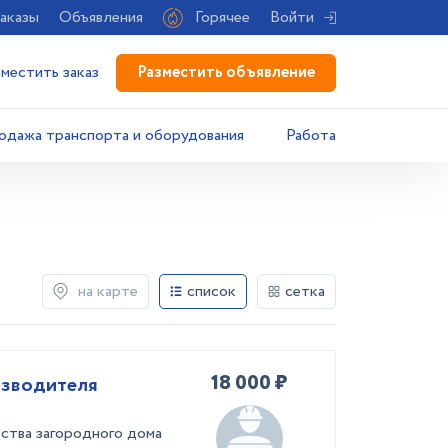
аказы
Объявления
Горячее
Войти
Разместить объявление
зместить заказ
одажа транспорта и оборудования
Работа
на карте
список
сетка
18 000 ₽
изводителя
ства загородного дома