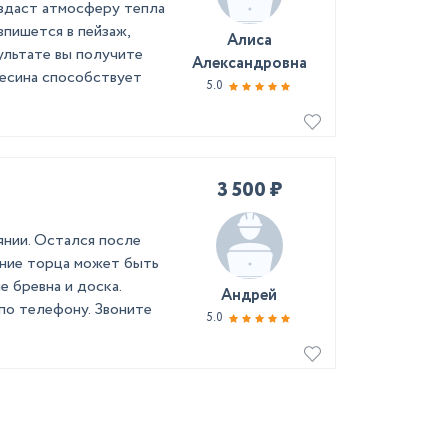
оздаст атмосферу тепла
впишется в пейзаж,
Алиса
ультате вы получите
Александровна
весина способствует
5.0
3 500 ₽
янии. Остался после
ение торца может быть
ые бревна и доска.
Андрей
по телефону. Звоните
5.0