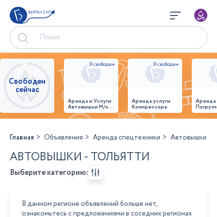
БИРЖА СНГ
Свободен
сейчас
Аренда и Услуги
Аренда услуги
Аренда
Автовышки М/о г.
Компрессора
Погрузч
Домодедово
26,28,32 место
Главная
Объявления
Аренда спецтехники
Автовышки
АВТОВЫШКИ - ТОЛЬЯТТИ
Выберите категорию:
В данном регионе объявлений больше нет,
ознакомьтесь с предложениями в соседних регионах