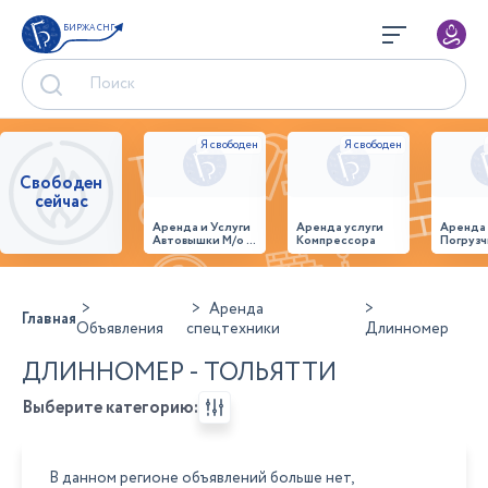
БИРЖА СНГ
Свободен
сейчас
Аренда и Услуги
Аренда услуги
Аренда
Автовышки М/о г.
Компрессора
Погрузч
Домодедово
26,28,32 место
Аренда
Главная
Объявления
спецтехники
Длинномер
ДЛИННОМЕР - ТОЛЬЯТТИ
Выберите категорию:
В данном регионе объявлений больше нет,