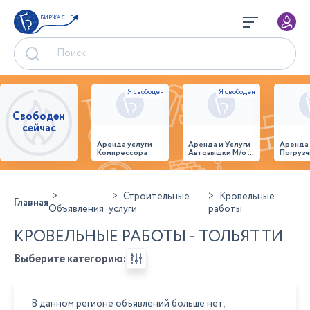
БИРЖА СНГ
Свободен
сейчас
Аренда услуги
Аренда и Услуги
Аренда
Компрессора
Автовышки М/о г.
Погрузч
Домодедово
26,28,32 место
Строительные
Кровельные
Главная
Объявления
услуги
работы
КРОВЕЛЬНЫЕ РАБОТЫ - ТОЛЬЯТТИ
Выберите категорию:
В данном регионе объявлений больше нет,