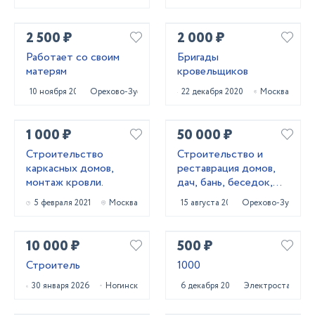
2 500 ₽
2 000 ₽
Работает со своим
Бригады
матерям
кровельщиков
10 ноября 2023
Орехово-Зуево
22 декабря 2020
Москва
1 000 ₽
50 000 ₽
Строительство
Строительство и
каркасных домов,
реставрация домов,
монтаж кровли.
дач, бань, беседок,
мансард, веранд
5 февраля 2021
Москва
15 августа 2023
Орехово-Зуево
10 000 ₽
500 ₽
Строитель
1000
30 января 2026
Ногинск
6 декабря 2024
Электросталь