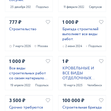
25 декабря 2020
Подольск
11 февраля 2022
Серпухов
777 ₽
1 000 ₽
Строительство
Бригада строителей
выполняет все виды
работ.
7 марта 2026
Москва
2 июня 2024
Подольск
1 000 ₽
1 ₽
Все виды
КРОВЕЛЬНЫЕ И
строительных работ
ВСЕ ВИДЫ
со своим материалом
ОТДЕЛОЧНЫХ
и с материалом
РАБОТ
19 апреля 2022
Подольск
10 марта 2025
Челябинск
заказчика
3 500 ₽
100 000 ₽
Срочно требуются
Строительная бригада