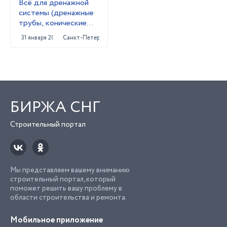
Всё для дренажной
системы (дренажные
трубы, конические
колодцы,трубы под
31 января 2024
Санкт-Петербург
заезд)
БИРЖА СНГ
Строительный портал
Мы представляем вашему вниманию
строительный портал, который
поможет решить вашу проблему в
области строительства и ремонта.
Мобильное приложение