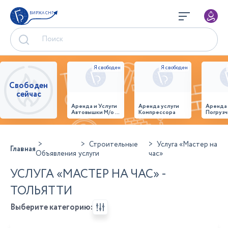
БИРЖА СНГ
Свободен
сейчас
Аренда и Услуги
Аренда услуги
Аренда
Автовышки М/о г.
Компрессора
Погрузч
Домодедово
26,28,32 место
Строительные
Услуга «Мастер на
Главная
Объявления
услуги
час»
УСЛУГА «МАСТЕР НА ЧАС» -
ТОЛЬЯТТИ
Выберите категорию: