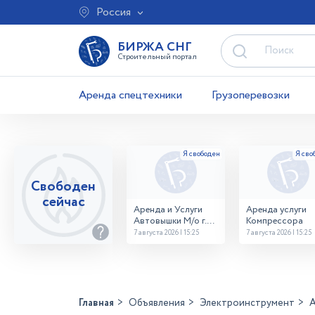
Россия
БИРЖА СНГ
Строительный портал
Аренда спецтехники
Грузоперевозки
Свободен
сейчас
Аренда и Услуги
Аренда услуги
Автовышки М/о г.
Компрессора
Домодедово
7 августа 2026 | 15:25
7 августа 2026 | 15:25
26,28,32 место
Главная
Объявления
Электроинструмент
А