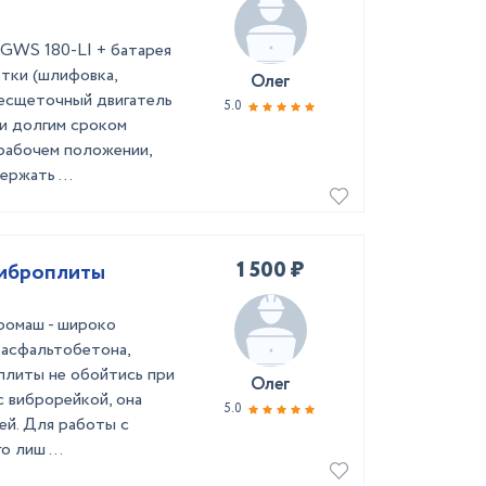
 GWS 180-LI + батарея
тки (шлифовка,
Олег
Бесщеточный двигатель
5.0
и долгим сроком
рабочем положении,
ржать ...
1 500 ₽
виброплиты
ромаш - широко
 асфальтобетона,
оплиты не обойтись при
Олег
с виброрейкой, она
5.0
ей. Для работы с
 лиш ...