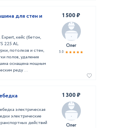
1 500 ₽
шина для стен и
xpert, кейс (бетон,
WS 225 AL
Олег
рки, потолков и стен,
5.0
ки полов, удаления
шина оснащена мощным
ским реду ...
1 300 ₽
лебедка
Лебедка электрическая
едки электрические
транспортных действий
Олег