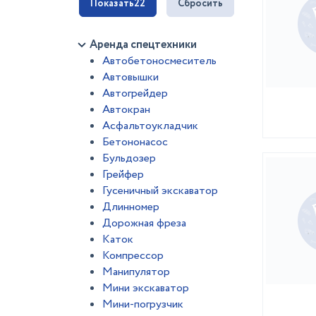
Показать
22
Сбросить
Аренда спецтехники
Автобетоносмеситель
Автовышки
Автогрейдер
Автокран
Асфальтоукладчик
Бетононасос
Бульдозер
Грейфер
Гусеничный экскаватор
Длинномер
Дорожная фреза
Каток
Компрессор
Манипулятор
Мини экскаватор
Мини-погрузчик