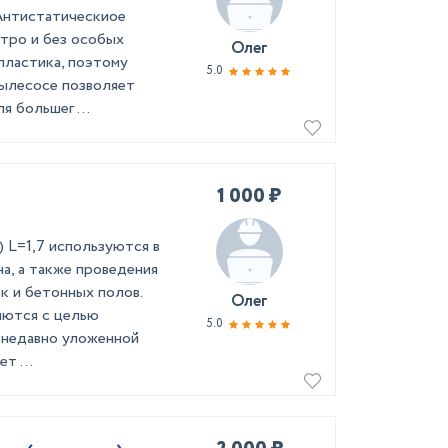
 Антистатическиое
стро и без особых
Олег
пластика, поэтому
5.0
пылесосе позволяет
 большег ...
1 000 ₽
 L=1,7 используются в
а, а также проведения
к и бетонных полов.
Олег
яются с целью
5.0
з недавно уложенной
т ...