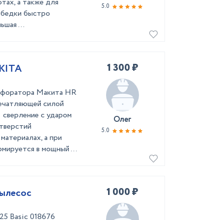
тах, а также для
5.0
ебедки быстро
шая ...
1 300 ₽
AKITA
рфоратора Макита HR
печатляющей силой
: сверление с ударом
Олег
тверстий
5.0
материалах, а при
ируется в мощный ...
1 000 ₽
пылесос
5 Basic 018676