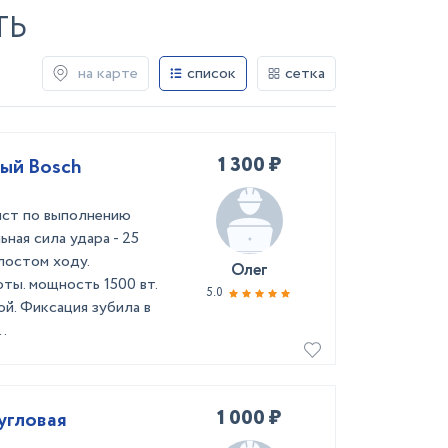
ТЬ
на карте
список
сетка
1 300 ₽
ный Bosch
ист по выполнению
ная сила удара - 25
лостом ходу.
Олег
ы. мощность 1500 вт.
5.0
й. Фиксация зубила в
.
1 000 ₽
 угловая