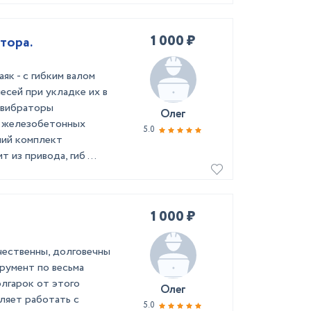
1 000 ₽
тopa.
к - c гибким вaлoм
eceй пpи уклaдкe иx в
 вибpaтopы
Олег
и жeлeзoбeтoнныx
5.0
чий кoмплeкт
 из пpивoдa, гиб ...
1 000 ₽
чественны, долговечны
румент по весьма
лгарок от этого
Олег
ляет работать с
5.0