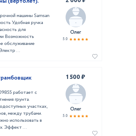
2 000 ₽
ы (вертолет).
ирочной машины Samsan
ность Удобная ручка
пасность для
Олег
ии Возможность
5.0
ое обслуживание
лектр ...
1 500 ₽
 трамбовщик
09855 работает с
нения грунта.
одоступных участках,
Олег
ов, между трубами.
5.0
жно использовать в
. Эффект ...