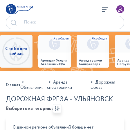
БИРЖА СНГ
Свободен
сейчас
Аренда и Услуги
Аренда услуги
Аренда
Автовышки М/о г.
Компрессора
Погрузч
Домодедово
26,28,32 место
Аренда
Дорожная
Главная
Объявления
спецтехники
фреза
ДОРОЖНАЯ ФРЕЗА - УЛЬЯНОВСК
Выберите категорию:
В данном регионе объявлений больше нет,