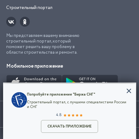
Строительный портал
Мы представляем вашему вниманию
строительный портал, который
поможет решить вашу проблему в
области строительства и ремонта.
Мобильное приложение
Конфиденциальность
Попробуйте приложение "Биржа СНГ"
Мы используем файлы cookie, чтобы сделать
Строительный портал, с лучшими специалистами России
наш сайт удобным для каждого
Использование сайта, в том числе подача объявлений, означает
и СНГ
пользователя. Оставаясь на сайте,
ОК
согласие с
пользовательским соглашением
. Все логотипы и торговые
4.8
вы соглашаетесь
марки представленные на сайте являются собственностью их
с
Политикой конфиденциальности компании
владельца.
Разместить объявление
и принимаете условия использования cookie.
СКАЧАТЬ ПРИЛОЖЕНИЕ
©2026
Биржа СНГ