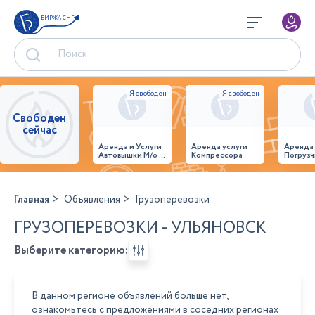
БИРЖА СНГ
Свободен
сейчас
Аренда и Услуги
Аренда услуги
Аренда
Автовышки М/о г.
Компрессора
Погрузч
Домодедово
26,28,32 место
Главная
Объявления
Грузоперевозки
ГРУЗОПЕРЕВОЗКИ - УЛЬЯНОВСК
Выберите категорию:
В данном регионе объявлений больше нет,
ознакомьтесь с предложениями в соседних регионах