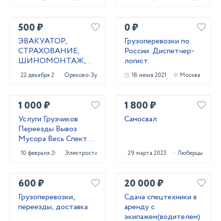
500 ₽
0 ₽
ЭВАКУАТОР,
Грузоперевозки по
СТРАХОВАНИЕ,
России. Диспетчер-
ШИНОМОНТАЖ,
логист.
ОФОРМЛЕНИЕ
22 декабря 2020
Орехово-Зуево
18 июня 2021
Москва
КУПЛИ-ПРОДАЖИ,
ИЗГОТОВЛЕНИЕ
КЛЮЧЕЙ
1 000 ₽
1 800 ₽
Услуги Грузчиков
Самосвал
Переезды Вывоз
Мусора Весь Спектр
Услуг
10 февраля 2021
Электросталь
29 марта 2023
Люберцы
600 ₽
20 000 ₽
Грузоперевозки,
Сдача спецтехники в
переезды, доставка
аренду с
экипажем(водителем)