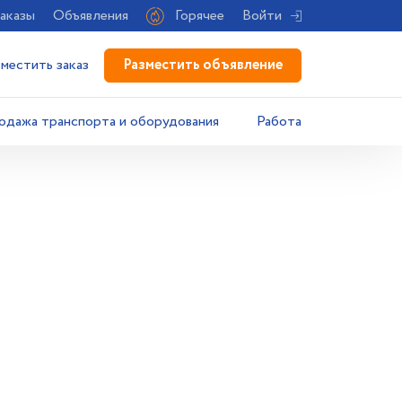
аказы
Объявления
Горячее
Войти
Разместить объявление
зместить заказ
одажа транспорта и оборудования
Работа