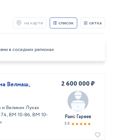
на карте
список
сетка
ями в соседних регионах
2 600 000 ₽
ма Велмаш,
 и Великих Луках
74, ВМ 10-86, ВМ 10-
Раис Гареев
н
5.0