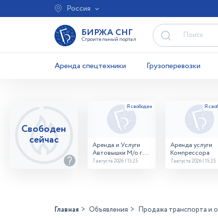
Россия
БИРЖА СНГ
Строительный портал
Аренда спецтехники
Грузоперевозки
Свободен
сейчас
Аренда и Услуги
Аренда услуги
Автовышки М/о г.
Компрессора
Домодедово
7 августа 2026 | 15:25
7 августа 2026 | 15:25
26,28,32 место
Главная
Объявления
Продажа транспорта и 