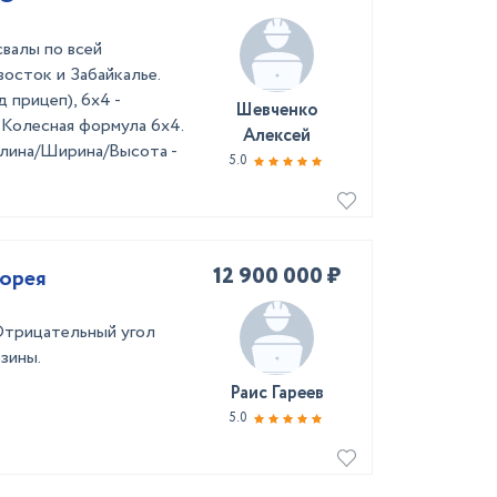
валы по всей
осток и Забайкалье.
 прицеп), 6х4 -
Шевченко
Колесная формула 6х4.
Алексей
 Длина/Ширина/Высота -
5.0
12 900 000 ₽
Корея
Отрицательный угол
зины.
Раис Гареев
5.0