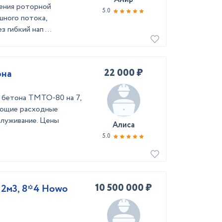
ления роторной
5.0
шного потока,
гибкий нап ...
22 000 ₽
она
 бетона ТМТО-80 на 7,
ующие расходные
служивание. Цены
Алиса
5.0
10 500 000 ₽
12м3, 8*4 Howo