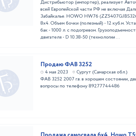
Дистрибьютор (импортер), реализует Авт
всей Европейской части РФ не включая Дал
Забайкалье. HOWO HW76 (ZZ5407GJBS3267
8х4. Объем бочки (полезный) - 12 куб.м. Ус
бак - 1000 л. с подогревом. Грузоподъемнос
двигателя - D 10.38-50 (технологии ...
Продаю ФАВ 3252
4 мая 2023
Сургут (Самарская обл.)
ФАВ 3252 2007 г.в. в хорошем состоянии, дв
вопросы по телефону 89277744486
Продажа самосвала 6х4, Howo T