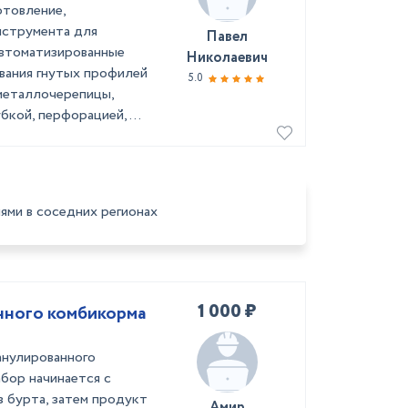
отовление,
нструмента для
Павел
втоматизированные
Николаевич
вания гнутых профилей
5.0
металлочерепицы,
бкой, перфорацией, ...
ями в соседних регионах
1 000 ₽
нного комбикорма
анулированного
абор начинается с
 бурта, затем продукт
Амир