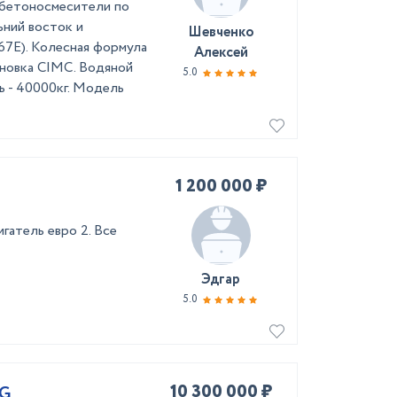
обетоносмесители по
ьний восток и
Шевченко
E). Колесная формула
Алексей
тановка CIMC. Водяной
5.0
ть - 40000кг. Модель
1 200 000 ₽
игатель евро 2. Все
Эдгар
5.0
10 300 000 ₽
5G