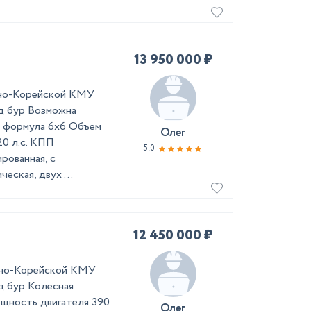
13 950 000 ₽
жно-Корейской КМУ
д бур Возможна
ая формула 6х6 Объем
Олег
20 л.с. КПП
5.0
рованная, с
ская, двух ...
12 450 000 ₽
жно-Корейской КМУ
д бур Колесная
ощность двигателя 390
Олег