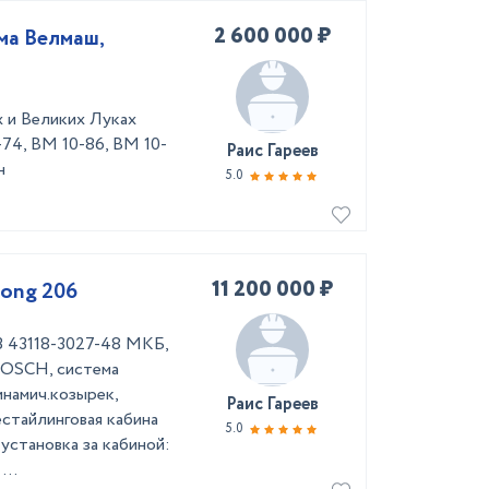
2 600 000 ₽
ма Велмаш,
 и Великих Луках
74, ВМ 10-86, ВМ 10-
Раис Гареев
н
5.0
11 200 000 ₽
ong 206
З 43118-3027-48 МКБ,
BOSCH, система
инамич.козырек,
Раис Гареев
стайлинговая кабина
5.0
установка за кабиной:
...