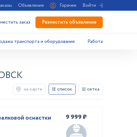
аказы
Объявления
Горячее
Войти
Разместить объявление
зместить заказ
одажа транспорта и оборудования
Работа
ОВСК
на карте
список
сетка
9 999 ₽
валковой оснастки