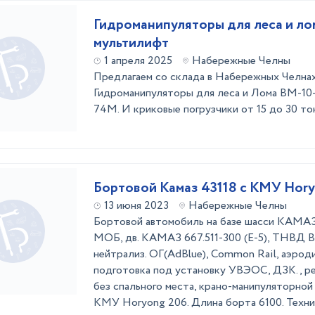
Гидроманипуляторы для леса и ло
мультилифт
1 апреля 2025
Набережные Челны
Предлагаем со склада в Набережных Челнах
Гидроманипуляторы для леса и Лома ВМ-10-
74М. И криковые погрузчики от 15 до 30 то
Бортовой Камаз 43118 с КМУ Hory
13 июня 2023
Набережные Челны
Бортовой автомобиль на базе шасси КАМА
МОБ, дв. КАМАЗ 667.511-300 (Е-5), ТНВД 
нейтрализ. ОГ(AdBlue), Common Rail, аэрод
подготовка под установку УВЭОС, ДЗК. , ре
без спального места, крано-манипуляторной 
КМУ Horyong 206. Длина борта 6100. Техни 