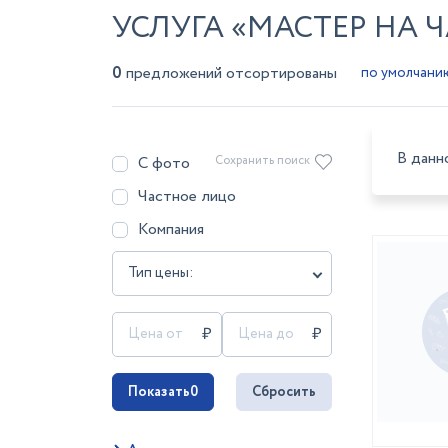
УСЛУГА «МАСТЕР НА Ч
0
предложений отсортированы
В данн
С фото
Сохранить поиск
Частное лицо
Компания
Тип цены:
Показать
0
Сбросить