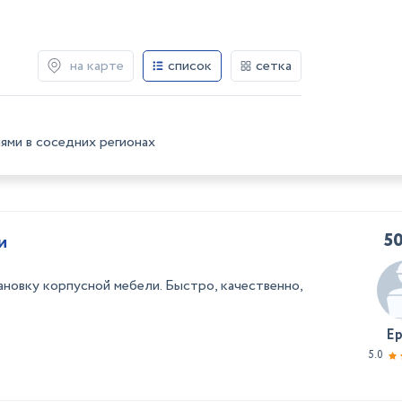
на карте
список
сетка
ями в соседних регионах
50
и
новку корпусной мебели. Быстро, качественно,
Е
5.0