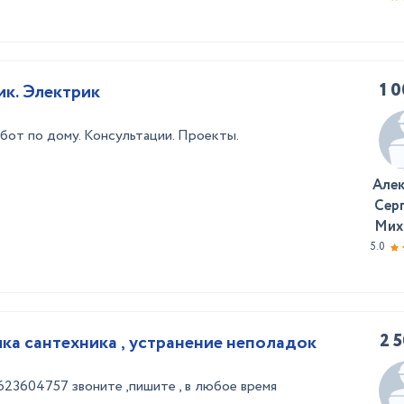
1 
ик. Электрик
бот по дому. Консультации. Проекты.
Але
Сер
Мих
5.0
2 
ика сантехника , устранение неполадок
623604757 звоните ,пишите , в любое время