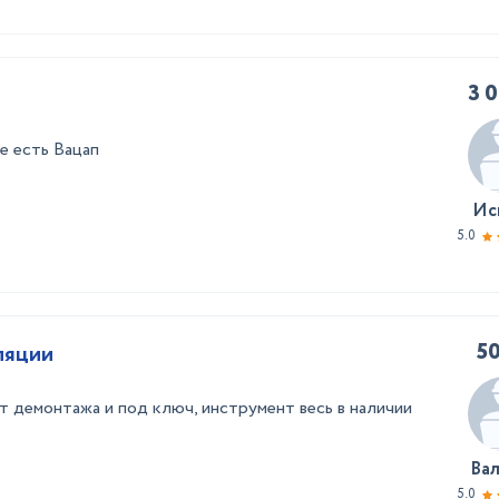
3 
е есть Вацап
Ис
5.0
50
ляции
т демонтажа и под ключ, инструмент весь в наличии
Ва
5.0