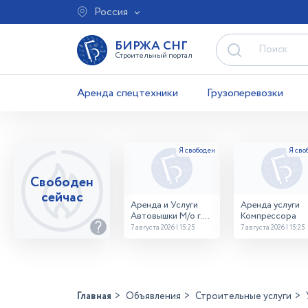
Россия
БИРЖА СНГ
Строительный портал
Аренда спецтехники
Грузоперевозки
Свободен
сейчас
Аренда и Услуги
Аренда услуги
Автовышки М/о г.
Компрессора
Домодедово
7 августа 2026 | 15:25
7 августа 2026 | 15:25
26,28,32 место
Главная
Объявления
Строительные услуги