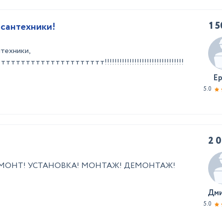
1 
 сантехники!
техники,
тттттттттттттт!!!!!!!!!!!!!!!!!!!!!!!!!!!!!!!!
Е
5.0
2 
РЕМОНТ! УСТАНОВКА! МОНТАЖ! ДЕМОНТАЖ!
Дм
5.0