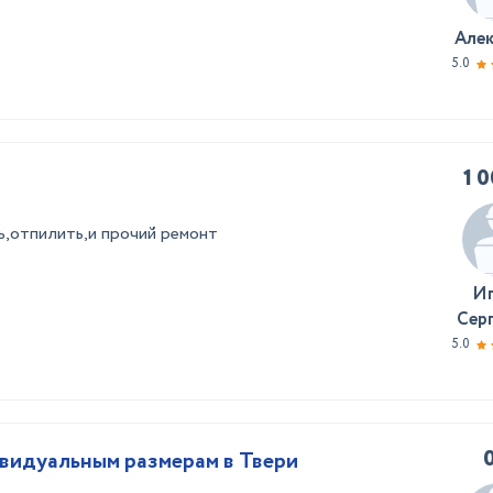
Але
5.0
1 
ь,отпилить,и прочий ремонт
И
Сер
5.0
видуальным размерам в Твери