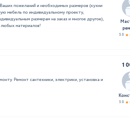
 Ваших пожеланий и необходимых размеров (кухни
ную мебель по индивидуальному проекту,
ивидуальным размерам на заказ и многое другое),
Мас
м любых материалов!
ре
5.0
1 
онту. Ремонт сантехники, электрики, установка и
Конс
5.0