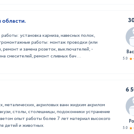
30
 области.
 работы: установка карниза, навесных полок,
ектромонтажные работы: монтаж проводки (или
, ремонт и замена розеток, выключателей; -
Ва
на смесителей, ремонт сливных бач ...
5.0
6 
х, металических, акриловых ванн жидким акрилом
кузи, столы, столешницы, подоконники устранение
ветом опыт работы более 7 лет материал высокого
Р
ля детей и животных.
5.0