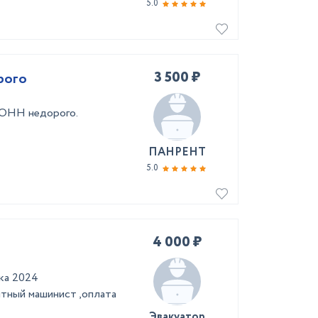
5.0
3 500 ₽
рого
ТОНН недорого.
ПАНРЕНТ
5.0
4 000 ₽
ка 2024
ытный машинист ,оплата
Эвакуатор