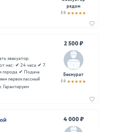
рядом
5.0
2 500 ₽
ать эвакуатор.
т нас: ✔ 24 часа. ✔ 7
м города. ✔ Подача
Бекмурат
ляем первоклассный
5.0
е. Гарантируем
4 000 ₽
мой