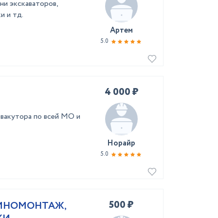
ни экскаваторов,
и и тд.
Артем
5.0
4 000 ₽
вакутора по всей МО и
Норайр
5.0
500 ₽
ШИНОМОНТАЖ,