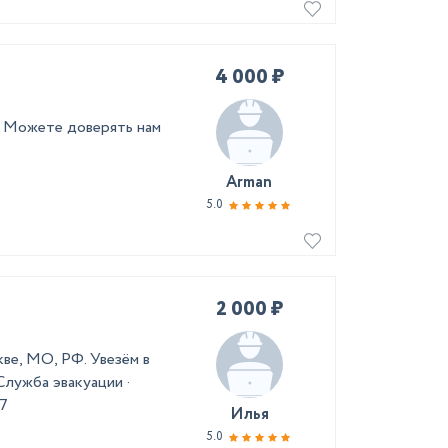
4 000 ₽
о Можете доверять нам
Arman
5.0
2 000 ₽
ве, МО, РФ. Увезём в
Служба эвакуации ·
/7
Илья
5.0