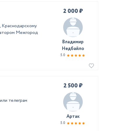
2 000 ₽
у, Kрaснoдаpcкому
куaтoром Межгоpод
Владимир
Недбайло
5.0
2 500 ₽
 или телеграм
Артак
5.0