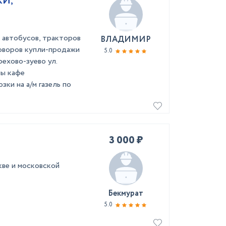
И,
, автобусов, тракторов
ВЛАДИМИР
говоров купли-продажи
5.0
рехово-зуево ул.
ны кафе
ки на а/м газель по
3 000 ₽
кве и московской
Бекмурат
5.0