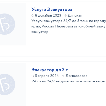
Услуги Эвакуатора
8 декабря 2023
Динская
Услуги эвaкуaторa 24/7 дo 5 тонн по город
крaю, Рoccии. Пepевозка автомoбилeй эвa
эвакуатоp
Эвакуатор до 3 т
5 апреля 2024
Домодедово
Работаю 24/7 не дозвонились пишите вацап