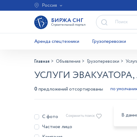
Россия
БИРЖА СНГ
Строительный портал
Аренда спецтехники
Грузоперевозки
Главная
Объявления
Грузоперевозки
Услуг
УСЛУГИ ЭВАКУАТОРА,
0
предложений отсортированы
В данн
С фото
Сохранить поиск
Частное лицо
Компания