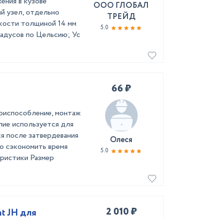
ения в кузове
ООО ГЛОБАЛ
й узел, отдельно
ТРЕЙД
кости толщиной 14 мм
5.0
радусов по Цельсию; Ус
66 ₽
приспособление, монтаж
лие используется для
я после затвердевания
Олеся
о сэкономить время
5.0
еристики Размер
2 010 ₽
t JH для