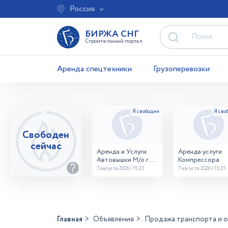
Россия
БИРЖА СНГ
Строительный портал
Аренда спецтехники
Грузоперевозки
Свободен
сейчас
Аренда и Услуги
Аренда услуги
Автовышки М/о г.
Компрессора
Домодедово
7 августа 2026 | 15:25
7 августа 2026 | 15:25
26,28,32 место
Главная
Объявления
Продажа транспорта и 