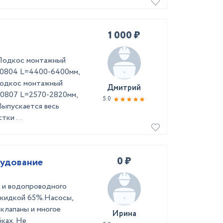
1 000 ₽
Подкос монтажный
10804 L=4400-6400мм,
Подкос монтажный
Дмитрий
10807 L=2570-2820мм,
5.0
ыпускается весь
ки ...
0 ₽
рудование
о и водопроводного
скидкой 65%.Насосы,
клапаны и многое
Ирина
ках. Не