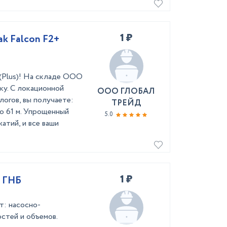
1 ₽
ak Falcon F2+
 (Plus)! На складе ООО
ку. С локационной
ООО ГЛОБАЛ
логов, вы получаете:
ТРЕЙД
до 61 м. Упрощенный
5.0
атий, и все ваши
1 ₽
к ГНБ
: насосно-
стей и объемов.