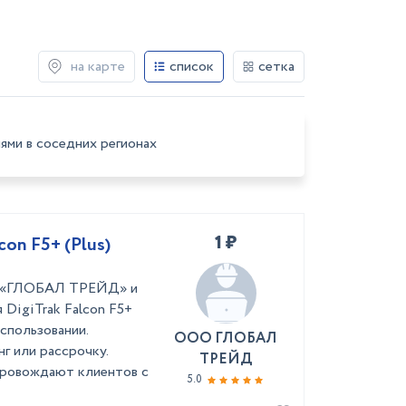
на карте
список
сетка
ями в соседних регионах
1 ₽
on F5+ (Plus)
ей «ГЛОБАЛ ТРЕЙД» и
 DigiTrak Falcon F5+
использовании.
ООО ГЛОБАЛ
нг или рассрочку.
ТРЕЙД
провождают клиентов с
5.0