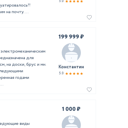
5.0
луатировалось!!
 на почту. ...
199 999 ₽
и электромеханическим
редназначена для
, на доски, брус и мн.
Константин
 следующими
5.0
еренная годами
..
1 000 ₽
ледующие виды