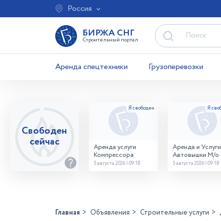
Россия
БИРЖА СНГ
Строительный портал
Аренда спецтехники
Грузоперевозки
Свободен
сейчас
Аренда услуги
Аренда и Услуги
Компрессора
Автовышки М/о г
Домодедово
5 августа 2026 | 09:18
5 августа 2026 | 09:18
26,28,32 место
Главная
Объявления
Строительные услуги