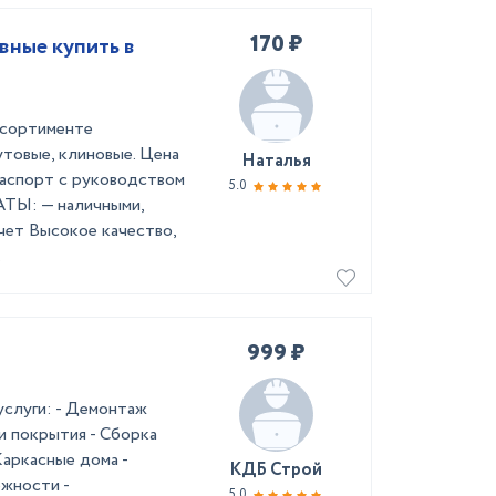
170 ₽
вные купить в
ссортименте
утовые, клиновые. Цена
Наталья
паспорт с руководством
5.0
ТЫ: — наличными,
чет Высокое качество,
.
999 ₽
слуги: - Демонтаж
и покрытия - Сборка
Каркасные дома -
КДБ Строй
жности -
5.0