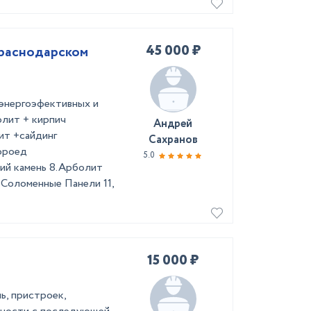
45 000 ₽
Краснодарском
энергоэфективных и
олит + кирпич
Андрей
ит +сайдинг
Сахранов
ороед
5.0
ий камень 8.Арболит
 Соломенные Панели 11,
15 000 ₽
ь, пристроек,