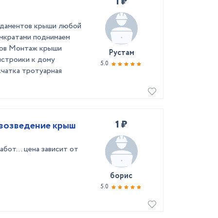
1 ₽
ундаментов крыши любой
мкратами поднимаем
олов Монтаж крыши
Рустам
истроики к дому
5.0
счaтка тротуарная
1 ₽
 возведение крыш
абот… цена зависит от
борис
5.0