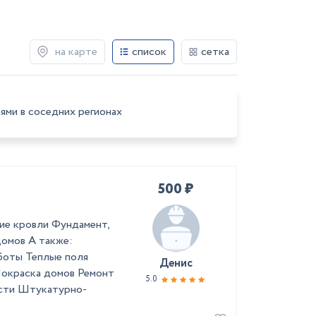
на карте
список
сетка
ями в соседних регионах
500 ₽
ние кровли Фундамент,
домов А также:
боты Теплые поля
Денис
Покраска домов Ремонт
5.0
ости Штукатурно-