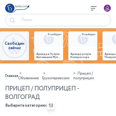
БИРЖА СНГ
Свободен
сейчас
Аренда и Услуги
Аренда услуги
Аренда
Автовышки М/о г.
Компрессора
Погрузч
Домодедово
26,28,32 место
Прицеп /
Главная
Объявления
Грузоперевозки
полуприцеп
ПРИЦЕП / ПОЛУПРИЦЕП -
ВОЛГОГРАД
Выберите категорию: