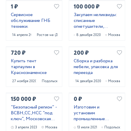
1 ₽
100 000 ₽
Сервисное
Закупаем неликвиды:
обслуживание ГНБ
списанные
техники.
огнетушители,
баллоны, бочки
14 апреля 2022
Ростов-на-Дону
8 декабря 2020
Москва
720 ₽
200 ₽
Купить тент
Сборка и разборка
тарпаулин в
мебели, упаковка для
Краснознаменске
переезда
27 ноября 2020
Подольск
14 декабря 2020
Москва
150 000 ₽
0 ₽
"Безопасный регион" -
Изготовим и
ВСВН,СС,НСС "под
установим
ключ", Московская
промышленные
область.
рулонные ворота
3 апреля 2023
Москва
13 июля 2021
Подольск
МВА из профиля AL-