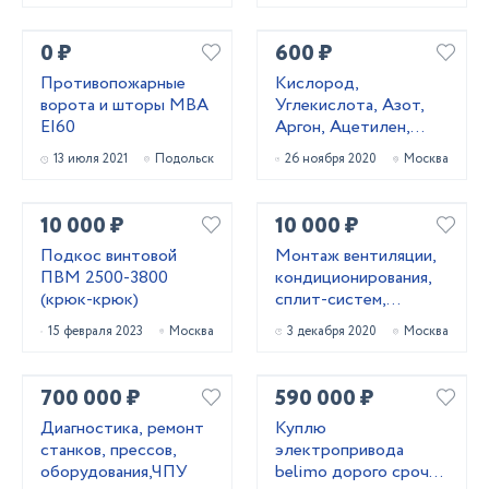
120
0 ₽
600 ₽
Противопожарные
Кислород,
ворота и шторы МВА
Углекислота, Азот,
EI60
Аргон, Ацетилен,
Пропан, Сварочные
13 июля 2021
Подольск
26 ноября 2020
Москва
смеси, газовые
баллоны ГОСТ
10 000 ₽
10 000 ₽
Подкос винтовой
Монтаж вентиляции,
ПВМ 2500-3800
кондиционирования,
(крюк-крюк)
сплит-систем,
монтаж, пуско-
15 февраля 2023
Москва
3 декабря 2020
Москва
наладка,
обслуживание.
700 000 ₽
590 000 ₽
Диагностика, ремонт
Куплю
станков, прессов,
электропривода
оборудования,ЧПУ
belimo дорого срочно