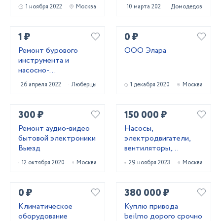
тел 89611447885
1 ноября 2022
Москва
10 марта 2021
Домодедово
1 ₽
0 ₽
Ремонт бурового
ООО Элара
инструмента и
насосно-
смесительных узлов.
26 апреля 2022
Люберцы
1 декабря 2020
Москва
300 ₽
150 000 ₽
Ремонт аудио-видео
Насосы,
бытовой электроники
электродвигатели,
Выезд
вентиляторы,
редукторы
12 октября 2020
Москва
29 ноября 2023
Москва
0 ₽
380 000 ₽
Климатическое
Куплю привода
оборудование
beilmo дорого срочно