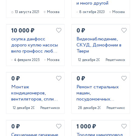
и много другой
13 августа 2021
Москва
8 октября 2023
Москва
10 000 ₽
0 ₽
скупка данфосс
Видеонаблюдение,
дорого куплю насосы
СКУД, Домофонии в
вило гронфосс любое
Твери
модель срочно
4 февраля 2025
Москва
12 декабря 2021
Решетниково
0 ₽
0 ₽
Монтаж
Ремонт стиральных
кондиционеров,
машин,
вентиляторов, сплит-
посудомоечных
систем
машин,
12 декабря 2021
Решетниково
28 декабря 2020
Решетниково
холодильников в
Твери на дому
0 ₽
1 000 ₽
Секционные гаражные
Троллеи шинопровод