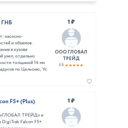
1 ₽
к ГНБ
: насосно-
стей и объемов.
ения в кузове
ООО ГЛОБАЛ
й узел, отдельно
ТРЕЙД
кости толщиной 14 мм
5.0
радусов по Цельсию; Ус
1 ₽
on F5+ (Plus)
ей «ГЛОБАЛ ТРЕЙД» и
 DigiTrak Falcon F5+