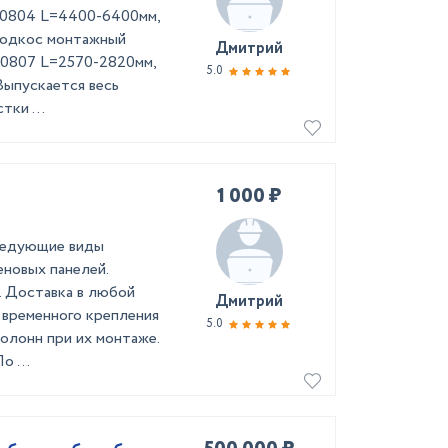
10804 L=4400-6400мм,
Подкос монтажный
Дмитрий
10807 L=2570-2820мм,
5.0
ыпускается весь
ки ...
1 000 ₽
ледующие виды
новых панелей.
. Доставка в любой
Дмитрий
 временного крепления
5.0
олонн при их монтаже.
 ...