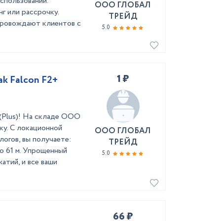
использовании.
ООО ГЛОБАЛ
нг или рассрочку.
ТРЕЙД
провождают клиентов с
5.0
1 ₽
ak Falcon F2+
 (Plus)! На складе ООО
ку. С локационной
ООО ГЛОБАЛ
логов, вы получаете:
ТРЕЙД
до 61 м. Упрощенный
5.0
атий, и все ваши
66 ₽