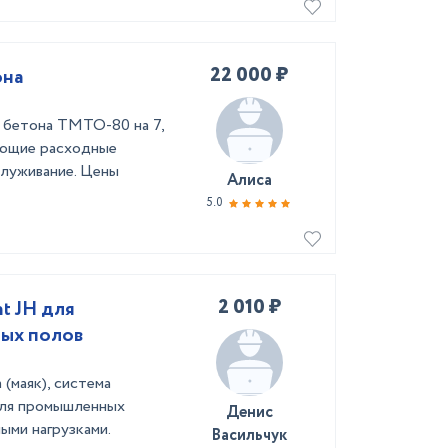
22 000 ₽
она
 бетона ТМТО-80 на 7,
ующие расходные
служивание. Цены
Алиса
5.0
2 010 ₽
t JH для
ых полов
(маяк), система
для промышленных
Денис
ыми нагрузками.
Васильчук