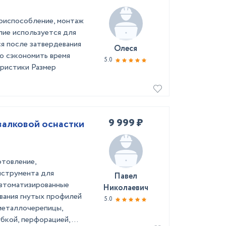
приспособление, монтаж
лие используется для
я после затвердевания
Олеся
о сэкономить время
5.0
еристики Размер
9 999 ₽
валковой оснастки
отовление,
нструмента для
Павел
втоматизированные
Николаевич
вания гнутых профилей
5.0
металлочерепицы,
бкой, перфорацией, ...