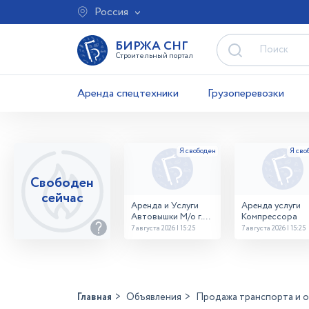
Россия
БИРЖА СНГ
Строительный портал
Аренда спецтехники
Грузоперевозки
Свободен
сейчас
Аренда и Услуги
Аренда услуги
Автовышки М/о г.
Компрессора
Домодедово
7 августа 2026 | 15:25
7 августа 2026 | 15:25
26,28,32 место
Главная
Объявления
Продажа транспорта и 