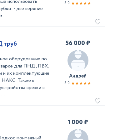
чше использовать
5.0
убки: - две верхние
 ...
56 000 ₽
Д труб
чное оборудование по
сварке для ПНД, ПВХ,
ты и их комплектующие
Андрей
и НАКС. Также в
5.0
 устройства врезки в
...
1 000 ₽
Подкос монтажный