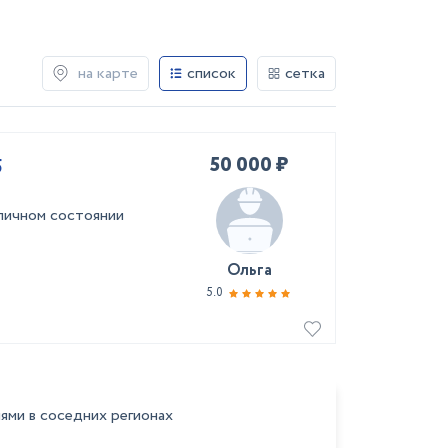
на карте
список
сетка
50 000 ₽
5
личном состоянии
Ольга
5.0
ями в соседних регионах