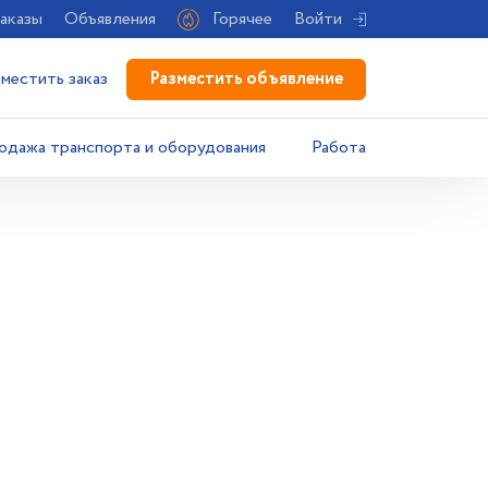
аказы
Объявления
Горячее
Войти
Разместить объявление
зместить заказ
одажа транспорта и оборудования
Работа