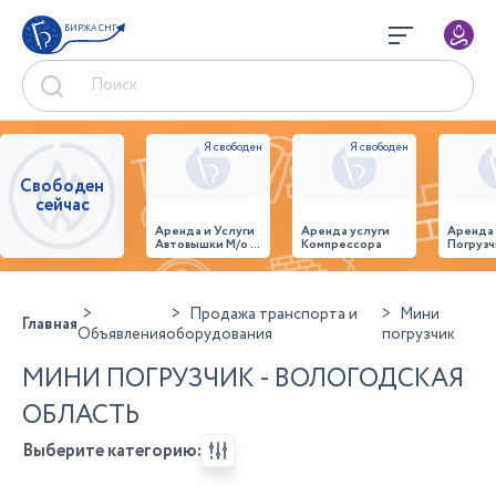
БИРЖА СНГ
Свободен
сейчас
Аренда и Услуги
Аренда услуги
Аренда
Автовышки М/о г.
Компрессора
Погрузч
Домодедово
26,28,32 место
Продажа транспорта и
Мини
Главная
Объявления
оборудования
погрузчик
МИНИ ПОГРУЗЧИК - ВОЛОГОДСКАЯ
ОБЛАСТЬ
Выберите категорию: