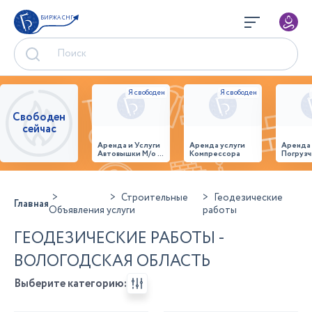
БИРЖА СНГ
Свободен
сейчас
Аренда и Услуги
Аренда услуги
Аренда
Автовышки М/о г.
Компрессора
Погрузч
Домодедово
26,28,32 место
Строительные
Геодезические
Главная
Объявления
услуги
работы
ГЕОДЕЗИЧЕСКИЕ РАБОТЫ -
ВОЛОГОДСКАЯ ОБЛАСТЬ
Выберите категорию: