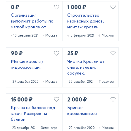
0 ₽
1 000 ₽
Организация
Строительство
выполнит работы по
каркасных домов,
мягкой кровле от
монтаж кровли.
5000-300000 м2
10 февраля 2021
Москва
5 февраля 2021
Москва
90 ₽
25 ₽
Мягкая кровля /
Чистка Кровли от
гидроизоляция
снега, наледи,
сосулек.
27 декабря 2020
Москва
25 декабря 2020
Подольск
15 000 ₽
2 000 ₽
Крыша на балкон под
Бригады
ключ. Козырек на
кровельщиков
балкон
23 декабря 2020
Зеленоград
22 декабря 2020
Москва