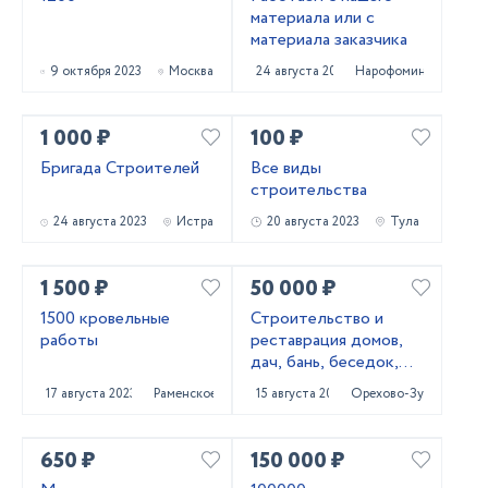
материала или с
материала заказчика
9 октября 2023
Москва
24 августа 2023
Нарофоминск
1 000 ₽
100 ₽
Бригада Строителей
Все виды
строительства
24 августа 2023
Истра
20 августа 2023
Тула
1 500 ₽
50 000 ₽
1500 кровельные
Строительство и
работы
реставрация домов,
дач, бань, беседок,
мансард, веранд
17 августа 2023
Раменское
15 августа 2023
Орехово-Зуево
650 ₽
150 000 ₽