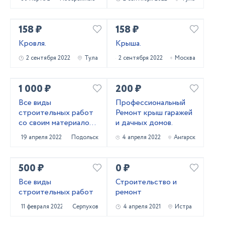
158 ₽
158 ₽
Кровля.
Крыша.
2 сентября 2022
Тула
2 сентября 2022
Москва
1 000 ₽
200 ₽
Все виды
Профессиональный
строительных работ
Ремонт крыш гаражей
со своим материалом
и дачных домов.
и с материалом
19 апреля 2022
Подольск
4 апреля 2022
Ангарск
заказчика
500 ₽
0 ₽
Все виды
Строительство и
строительных работ
ремонт
11 февраля 2022
Серпухов
4 апреля 2021
Истра