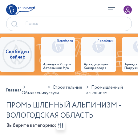
БИРЖА СНГ
Свободен
сейчас
Аренда и Услуги
Аренда услуги
Аренда
Автовышки М/о г.
Компрессора
Погрузч
Домодедово
26,28,32 место
Строительные
Промышленный
Главная
Объявления
услуги
альпинизм
ПРОМЫШЛЕННЫЙ АЛЬПИНИЗМ -
ВОЛОГОДСКАЯ ОБЛАСТЬ
Выберите категорию: