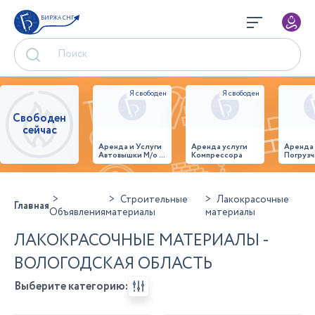
БИРЖА СНГ
Свободен
сейчас
Аренда и Услуги
Аренда услуги
Аренда
Автовышки М/о г.
Компрессора
Погрузч
Домодедово
26,28,32 место
Строительные
Лакокрасочные
Главная
Объявления
материалы
материалы
ЛАКОКРАСОЧНЫЕ МАТЕРИАЛЫ -
ВОЛОГОДСКАЯ ОБЛАСТЬ
Выберите категорию: