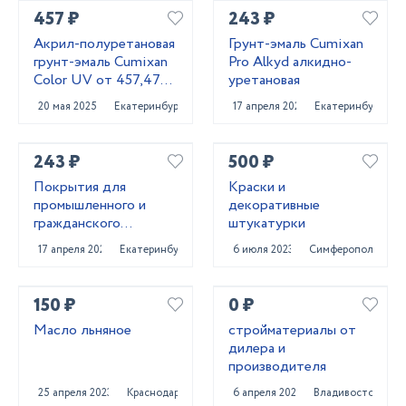
457 ₽
243 ₽
Акрил-полуретановая
Грунт-эмаль Cumixan
грунт-эмаль Cumixan
Pro Alkyd алкидно-
Color UV от 457,47
уретановая
рублей
20 мая 2025
Екатеринбург
17 апреля 2025
Екатеринбург
243 ₽
500 ₽
Покрытия для
Краски и
промышленного и
декоративные
гражданского
штукатурки
строительства от
17 апреля 2025
Екатеринбург
6 июля 2023
Симферополь
поставщика
CUMIXAN
150 ₽
0 ₽
Масло льняное
стройматериалы от
дилера и
производителя
25 апреля 2023
Краснодар
6 апреля 2022
Владивосток