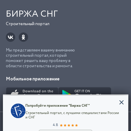
БИРЖА СНГ
Строительный портал
Мы представляем вашему вниманию
строительный портал, который
поможет решить вашу проблему в
области строительства и ремонта.
Мобильное приложение
Конфиденциальность
Попробуйте приложение "Биржа СНГ"
Мы используем файлы cookie, чтобы сделать
Строительный портал, с лучшими специалистами России
наш сайт удобным для каждого
Использование сайта, в том числе подача объявлений, означает
и СНГ
пользователя. Оставаясь на сайте,
ОК
согласие с
пользовательским соглашением
. Все логотипы и торговые
4.8
вы соглашаетесь
марки представленные на сайте являются собственностью их
с
Политикой конфиденциальности компании