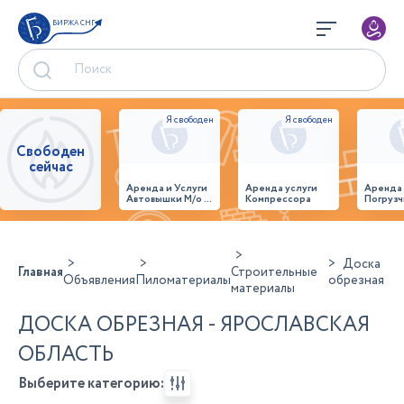
БИРЖА СНГ
Свободен
сейчас
Аренда и Услуги
Аренда услуги
Аренда
Автовышки М/о г.
Компрессора
Погрузч
Домодедово
26,28,32 место
Доска
Главная
Строительные
Объявления
Пиломатериалы
обрезная
материалы
ДОСКА ОБРЕЗНАЯ - ЯРОСЛАВСКАЯ
ОБЛАСТЬ
Выберите категорию: