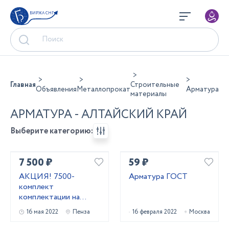
БИРЖА СНГ
Главная
Строительные
Объявления
Металлопрокат
Арматура
материалы
АРМАТУРА - АЛТАЙСКИЙ КРАЙ
Выберите категорию:
7 500 ₽
59 ₽
АКЦИЯ! 7500-
Арматура ГОСТ
комплект
комплектации на
откатные ворота-со
16 мая 2022
Пенза
16 февраля 2022
Москва
склада в Пензе