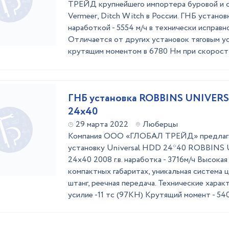
ТРЕЙД крупнейшего импортера буровой и 
Vermeer, Ditch Witch в России. ГНБ установк
наработкой - 5554 м/ч в технически исправн
Отличается от других установок тяговым ус
крутящим моментом в 6780 Нм при скорост .
ГНБ установка ROBBINS UNIVER
24x40
29 марта 2022
Люберцы
Компания ООО «ГЛОБАЛ ТРЕЙД» предлагае
установку Universal HDD 24*40 ROBBIN
24x40 2008 г.в. наработка - 3716м/ч Высока
компактных габаритах, уникальная система 
штанг, реечная передача. Технические харак
усилие -11 тс (97КН) Крутящий момент - 5400