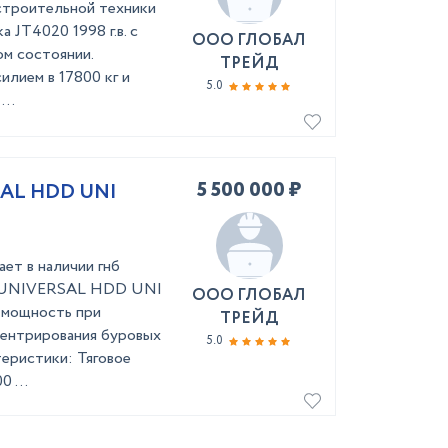
строительной техники
а JT4020 1998 г.в. с
ООО ГЛОБАЛ
ом состоянии.
ТРЕЙД
илием в 17800 кг и
5.0
..
5 500 000 ₽
SAL HDD UNI
т в наличии гнб
S UNIVERSAL HDD UNI
ООО ГЛОБАЛ
я мощность при
ТРЕЙД
центрирования буровых
5.0
теристики: Тяговое
 ...