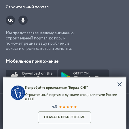
Строительный портал
Мы представляем вашему вниманию
строительный портал, который
поможет решить вашу проблему в
области строительства и ремонта.
Мобильное приложение
Конфиденциальность
Попробуйте приложение "Биржа СНГ"
Мы используем файлы cookie, чтобы сделать
Строительный портал, с лучшими специалистами России
наш сайт удобным для каждого
Использование сайта, в том числе подача объявлений, означает
и СНГ
пользователя. Оставаясь на сайте,
ОК
согласие с
пользовательским соглашением
. Все логотипы и торговые
4.8
вы соглашаетесь
марки представленные на сайте являются собственностью их
с
Политикой конфиденциальности компании
владельца.
Разместить объявление
и принимаете условия использования cookie.
СКАЧАТЬ ПРИЛОЖЕНИЕ
©2026
Биржа СНГ