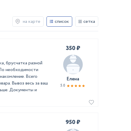
на карте
список
сетка
350 ₽
а, брусчатка разной
 По необходимости
накомление. Всего
Елена
вара. Вывоз весь за ваш
5.0
льше. Документы и
950 ₽