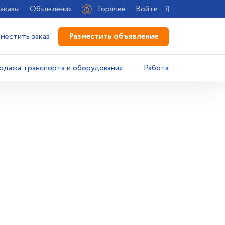
аказы
Объявления
Горячее
Войти
Разместить объявление
зместить заказ
одажа транспорта и оборудования
Работа