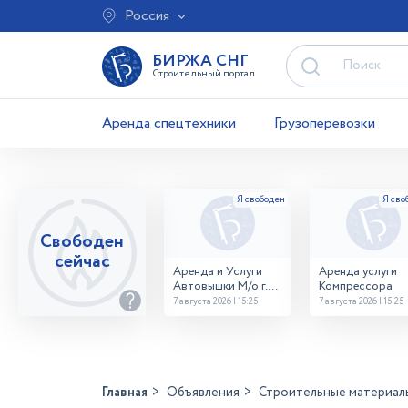
Россия
БИРЖА СНГ
Строительный портал
Аренда спецтехники
Грузоперевозки
Свободен
сейчас
Аренда и Услуги
Аренда услуги
Автовышки М/о г.
Компрессора
Домодедово
7 августа 2026 | 15:25
7 августа 2026 | 15:25
26,28,32 место
Главная
Объявления
Строительные материал