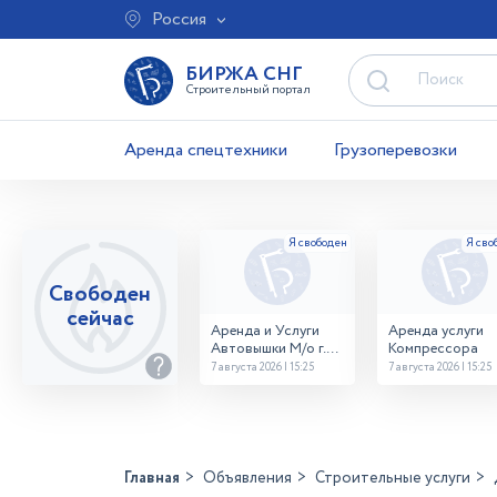
Россия
БИРЖА СНГ
Строительный портал
Аренда спецтехники
Грузоперевозки
Свободен
сейчас
Аренда и Услуги
Аренда услуги
Автовышки М/о г.
Компрессора
Домодедово
7 августа 2026 | 15:25
7 августа 2026 | 15:25
26,28,32 место
Главная
Объявления
Строительные услуги