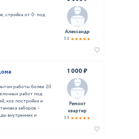
е, стройка от 0- под
Александр
5.0
1 000 ₽
дома
пытом работы более 20
делочных работ под
ей, хоз. постройки и
Ремонт
тановка заборов. •
квартир
виды внутренних и
5.0