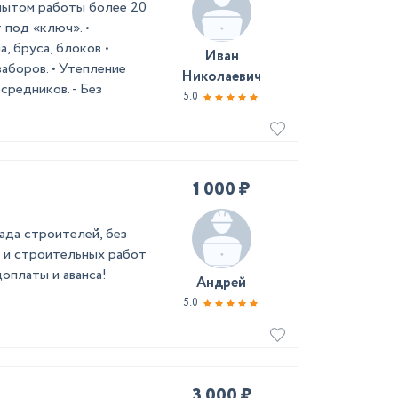
пытом работы более 20
 под «ключ». •
, бруса, блоков •
Иван
заборов. • Утепление
Николаевич
осредников. - Без
5.0
1 000 ₽
ада строителей, без
 и строительных работ
оплаты и аванса!
Андрей
5.0
3 000 ₽