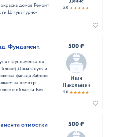
Денис
Покраска домов Ремонт
5.0
ости Штукатурно-
500 ₽
ад. Фундамент.
уг от фундамента до
 блоки) Дома с нуля и
шивка фасада Заборы,
Иван
зжаем на осмотр
Николаевич
кве и области. Без
5.0
500 ₽
дамента отмостки