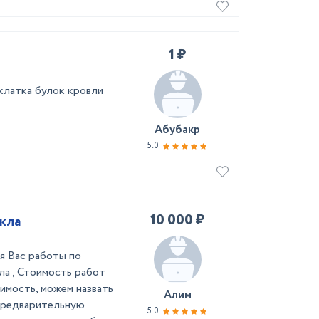
1 ₽
клатка булок кровли
Абубакр
5.0
10 000 ₽
кла
я Вас работы по
ла , Стоимость работ
имость, можем назвать
Алим
 предварительную
5.0