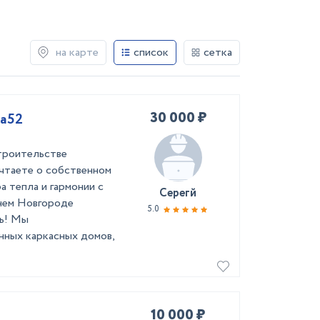
на карте
список
сетка
30 000 ₽
Ка52
троительстве
чтаете о собственном
а тепла и гармонии с
Серегй
нем Новгороде
5.0
ть! Мы
нных каркасных домов,
10 000 ₽