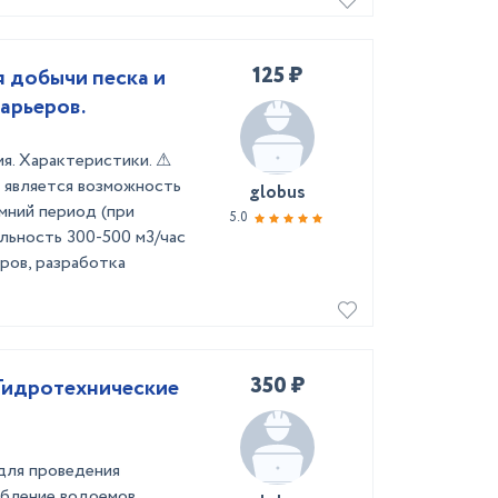
125 ₽
я добычи песка и
арьеров.
ия. Характеристики. ⚠
 является возможность
globus
мний период (при
5.0
льность 300-500 м3/час
еров, разработка
350 ₽
 Гидротехнические
 для проведения
убление водоемов,