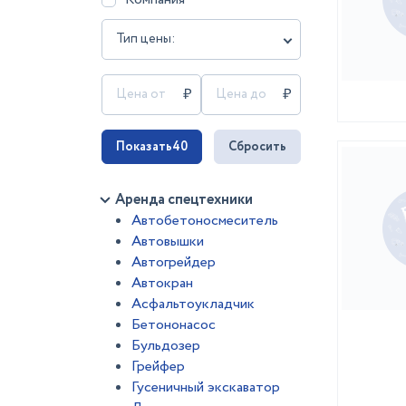
Тип цены:
Показать
40
Сбросить
Аренда спецтехники
Автобетоносмеситель
Автовышки
Автогрейдер
Автокран
Асфальтоукладчик
Бетононасос
Бульдозер
Грейфер
Гусеничный экскаватор