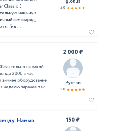
globus
r Classic 3
5.0
тельную машину в
гичный земснаряд,
ы. Гид ...
2 000 ₽
Желательно на какой
енда 2000 в час.
и зимнее оборудование
Рустам
за неделю заранее так
5.0
150 ₽
ренду. Намыв