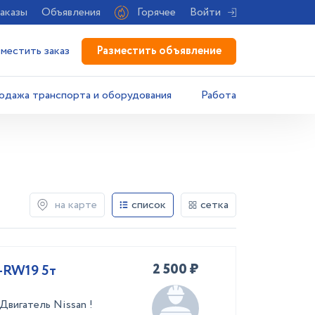
аказы
Объявления
Горячее
Войти
Разместить объявление
зместить заказ
одажа транспорта и оборудования
Работа
на карте
список
сетка
2 500 ₽
-RW19 5т
Двигатель Nissan !