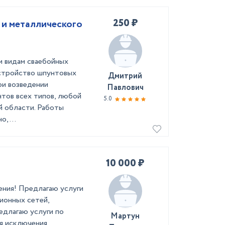
250 ₽
 и металлического
ем видам сваебойных
устройство шпунтовых
Дмитрий
ри возведении
Павлович
тов всех типов, любой
5.0
й области. Работы
, ...
10 000 ₽
ения! Предлагаю услуги
ионных сетей,
едлагаю услуги по
Мартун
ля исключения