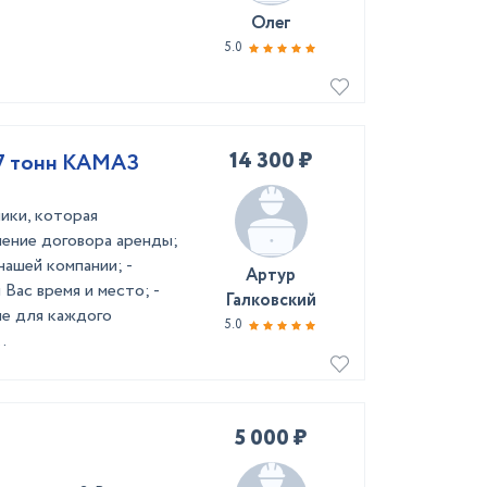
Олег
5.0
14 300 ₽
 7 тонн КАМАЗ
ики, которая
ление договора аренды;
ашей компании; -
Артур
Вас время и место; -
Галковский
е для каждого
5.0
.
5 000 ₽