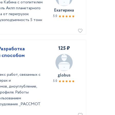
ра Кабина с отопителем
ель Акпп планетарного
Екатерина
а от перегрузок
5.0
рузоподъемность 5 тонн
125 ₽
Разработка
м способом
кс работ, связанных с
globus
ерах и
5.0
мов, дноуглубление,
профиля. Работы
ользованием
орудования. _РАССМОТ