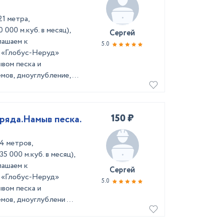
1 метра,
 000 м.куб. в месяц),
Сергей
лашаем к
5.0
я «Глобус-Неруд»
ывом песка и
ов, дноуглубление, ...
150 ₽
ряда.Намыв песка.
4 метров,
5 000 м.куб. в месяц),
лашаем к
Сергей
я «Глобус-Неруд»
5.0
ывом песка и
ов, дноуглублени ...