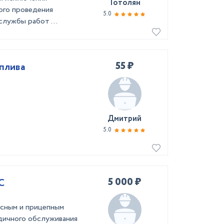
Тотолян
ого проведения
5.0
службы работ ...
55 ₽
оплива
Дмитрий
5.0
5 000 ₽
С
сным и прицепным
дичного обслуживания