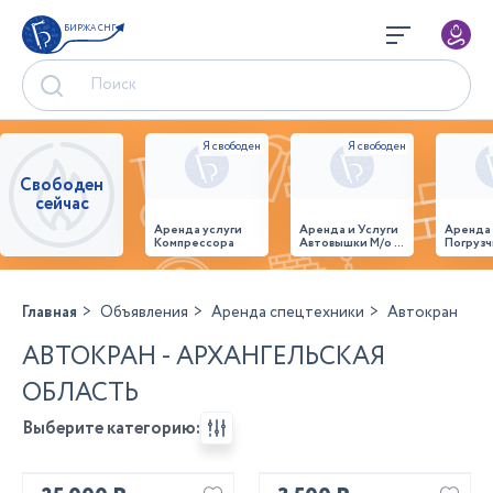
БИРЖА СНГ
Свободен
сейчас
Аренда услуги
Аренда и Услуги
Аренда
Компрессора
Автовышки М/о г.
Погрузч
Домодедово
26,28,32 место
Главная
Объявления
Аренда спецтехники
Автокран
АВТОКРАН - АРХАНГЕЛЬСКАЯ
ОБЛАСТЬ
Выберите категорию: