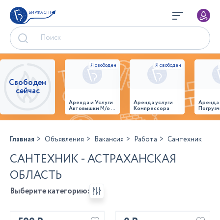
БИРЖА СНГ
Свободен
сейчас
Аренда и Услуги
Аренда услуги
Аренда
Автовышки М/о г.
Компрессора
Погрузч
Домодедово
26,28,32 место
Главная
Объявления
Вакансия
Работа
Сантехник
САНТЕХНИК - АСТРАХАНСКАЯ
ОБЛАСТЬ
Выберите категорию: