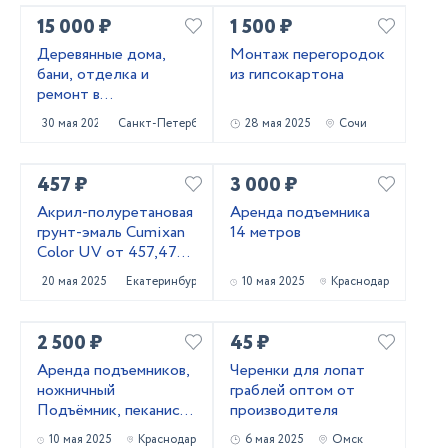
15 000 ₽
1 500 ₽
Деревянные дома,
Монтаж перегородок
бани, отделка и
из гипсокартона
ремонт в
Приозерском и
30 мая 2025
Санкт-Петербург
28 мая 2025
Сочи
Выборгском районах
457 ₽
3 000 ₽
Акрил-полуретановая
Аренда подъемника
грунт-эмаль Cumixan
14 метров
Color UV от 457,47
рублей
20 мая 2025
Екатеринбург
10 мая 2025
Краснодар
2 500 ₽
45 ₽
Аренда подъемников,
Черенки для лопат
ножничный
граблей оптом от
Подъёмник, пеканиска
производителя
в аренду
10 мая 2025
Краснодар
6 мая 2025
Омск