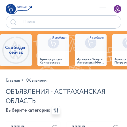
БИРЖА СНГ
Свободен
сейчас
Аренда услуги
Аренда и Услуги
Аренда
Компрессора
Автовышки М/о г.
Погрузч
Домодедово
26,28,32 место
Главная
Объявления
ОБЪЯВЛЕНИЯ - АСТРАХАНСКАЯ
ОБЛАСТЬ
Выберите категорию: