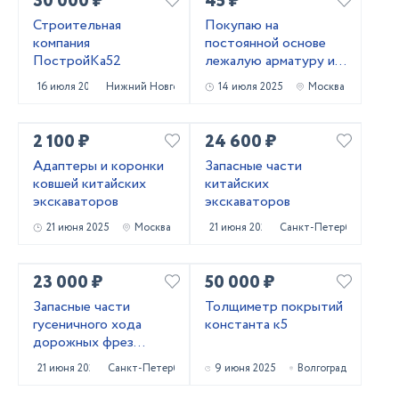
30 000 ₽
45 ₽
Строительная
Покупаю на
компания
постоянной основе
ПостройКа52
лежалую арматуру и
металлопрокат!
16 июля 2025
Нижний Новгород
14 июля 2025
Москва
Самовывоз
2 100 ₽
24 600 ₽
Адаптеры и коронки
Запасные части
ковшей китайских
китайских
экскаваторов
экскаваторов
21 июня 2025
Москва
21 июня 2025
Санкт-Петербург
23 000 ₽
50 000 ₽
Запасные части
Толщиметр покрытий
гусеничного хода
константа к5
дорожных фрез
Caterpillar PM620
21 июня 2025
Санкт-Петербург
9 июня 2025
Волгоград