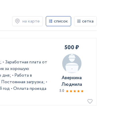
на карте
список
сетка
500 ₽
 • Заработная плата от
ния за хорошую
дня; • Работа в
Аверкина
Постоянная загрузка; •
Людмила
 год • Оплата проезда
5.0