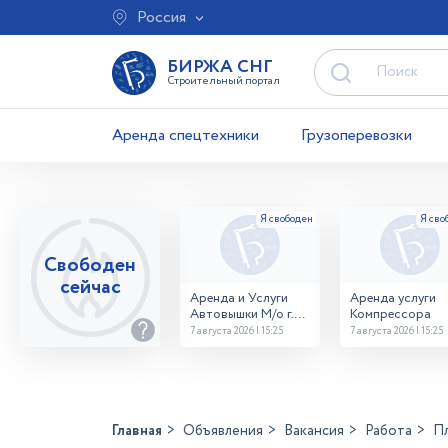
Россия
БИРЖА СНГ
Строительный портал
Аренда спецтехники
Грузоперевозки
Свободен
сейчас
Аренда и Услуги
Аренда услуги
Автовышки М/о г.
Компрессора
Домодедово
7 августа 2026 | 15:25
7 августа 2026 | 15:25
26,28,32 место
Главная
Объявления
Вакансия
Работа
П