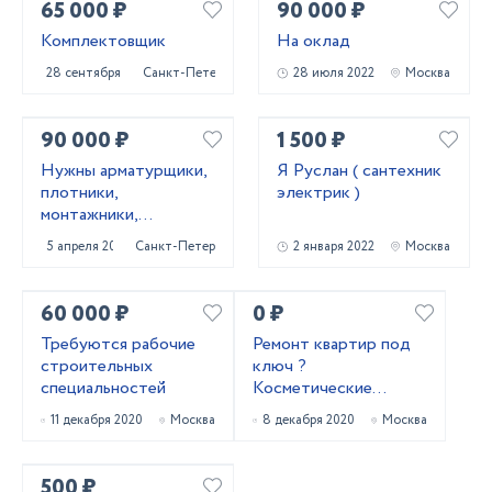
65 000 ₽
90 000 ₽
Комплектовщик
На оклад
28 сентября 2022
Санкт-Петербург
28 июля 2022
Москва
90 000 ₽
1 500 ₽
Нужны арматурщики,
Я Руслан ( сантехник
плотники,
электрик )
монтажники,
сварщики, бетонщики,
5 апреля 2022
Санкт-Петербург
2 января 2022
Москва
стропальщики,
разнорабочие ...
60 000 ₽
0 ₽
Требуются рабочие
Ремонт квартир под
строительных
ключ ?
специальностей
Косметические
работы
11 декабря 2020
Москва
8 декабря 2020
Москва
500 ₽