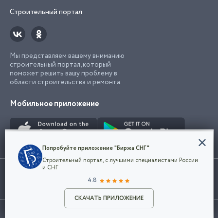
Строительный портал
Мы представляем вашему вниманию
строительный портал, который
поможет решить вашу проблему в
области строительства и ремонта.
Мобильное приложение
Конфиденциальность
Попробуйте приложение "Биржа СНГ"
Мы используем файлы cookie, чтобы сделать
Строительный портал, с лучшими специалистами России
наш сайт удобным для каждого
Использование сайта, в том числе подача объявлений, означает
и СНГ
пользователя. Оставаясь на сайте,
ОК
согласие с
пользовательским соглашением
. Все логотипы и торговые
4.8
вы соглашаетесь
марки представленные на сайте являются собственностью их
с
Политикой конфиденциальности компании
владельца.
Разместить объявление
и принимаете условия использования cookie.
СКАЧАТЬ ПРИЛОЖЕНИЕ
©2026
Биржа СНГ