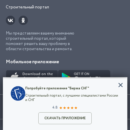
Строительный портал
Мы представляем вашему вниманию
строительный портал, который
поможет решить вашу проблему в
области строительства и ремонта.
Мобильное приложение
Конфиденциальность
Попробуйте приложение "Биржа СНГ"
Мы используем файлы cookie, чтобы сделать
Строительный портал, с лучшими специалистами России
наш сайт удобным для каждого
Использование сайта, в том числе подача объявлений, означает
и СНГ
пользователя. Оставаясь на сайте,
ОК
согласие с
пользовательским соглашением
. Все логотипы и торговые
4.8
вы соглашаетесь
марки представленные на сайте являются собственностью их
с
Политикой конфиденциальности компании
владельца.
Разместить объявление
и принимаете условия использования cookie.
СКАЧАТЬ ПРИЛОЖЕНИЕ
©2026
Биржа СНГ