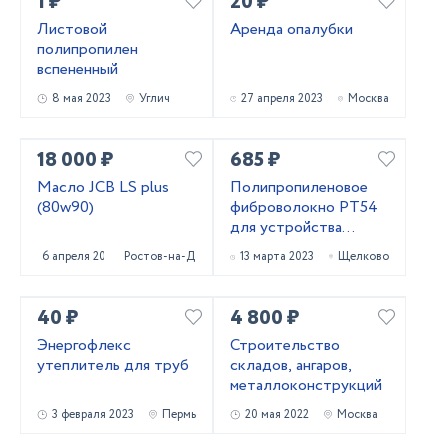
1 ₽
20 ₽
Листовой
Аренда опалубки
полипропилен
вспененный
8 мая 2023
Углич
27 апреля 2023
Москва
18 000 ₽
685 ₽
Масло JCB LS plus
Полипропиленовое
(80w90)
фиброволокно РТ54
для устройства
паркингов со склада в
6 апреля 2023
Ростов-на-Дону
13 марта 2023
Щелково
Москве
40 ₽
4 800 ₽
Энергофлекс
Строительство
утеплитель для труб
складов, ангаров,
металлоконструкций
3 февраля 2023
Пермь
20 мая 2022
Москва