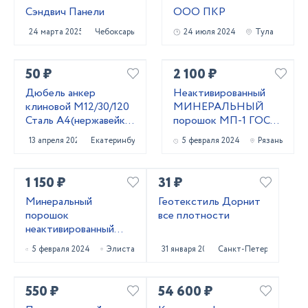
Сэндвич Панели
ООО ПКР
24 марта 2025
Чебоксары
24 июля 2024
Тула
50 ₽
2 100 ₽
Дюбель анкер
Неактивированный
клиновой М12/30/120
МИНЕРАЛЬНЫЙ
Сталь А4(нержавейка)
порошок МП-1 ГОСТ
Фирма WURTH
52129-03 и МП-2
13 апреля 2024
Екатеринбург
5 февраля 2024
Рязань
ГОСТ 32761-14
1 150 ₽
31 ₽
Минеральный
Геотекстиль Дорнит
порошок
все плотности
неактивированный
МП-1 ГОСТ 52129-03
5 февраля 2024
Элиста
31 января 2024
Санкт-Петербург
и МП-2 ГОСТ 32761-
14
550 ₽
54 600 ₽