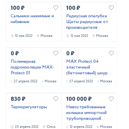
100 ₽
100 ₽
Сальники нажимные и
Радиусная опалубка.
набивные
Щиты радиусные от
производителя
12 мая 2022
Москва
12 мая 2022
Москва
0 ₽
0 ₽
Полимерная
MAX Protect 04
гидроизоляция MAX-
эластичный
Protect 01
(бетонитовый) шнур
(набухающий
27 апреля 2022
Москва
27 апреля 2022
Москва
профиль, гидрошнур)
830 ₽
100 000 ₽
Терморегуляторы
Невостребованные
излишки импортной
трубопроводной
запорной арматуры
25 апреля 2022
Омск
12 апреля 2022
Москва