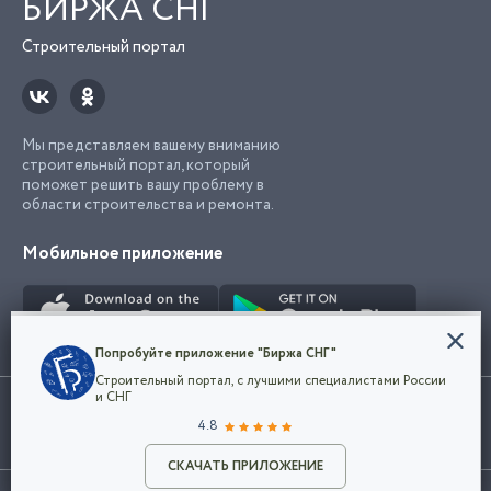
БИРЖА СНГ
Строительный портал
Мы представляем вашему вниманию
строительный портал, который
поможет решить вашу проблему в
области строительства и ремонта.
Мобильное приложение
Конфиденциальность
Попробуйте приложение "Биржа СНГ"
Мы используем файлы cookie, чтобы сделать
Строительный портал, с лучшими специалистами России
наш сайт удобным для каждого
Использование сайта, в том числе подача объявлений, означает
и СНГ
пользователя. Оставаясь на сайте,
ОК
согласие с
пользовательским соглашением
. Все логотипы и торговые
4.8
вы соглашаетесь
марки представленные на сайте являются собственностью их
с
Политикой конфиденциальности компании
владельца.
Разместить объявление
и принимаете условия использования cookie.
СКАЧАТЬ ПРИЛОЖЕНИЕ
©2026
Биржа СНГ