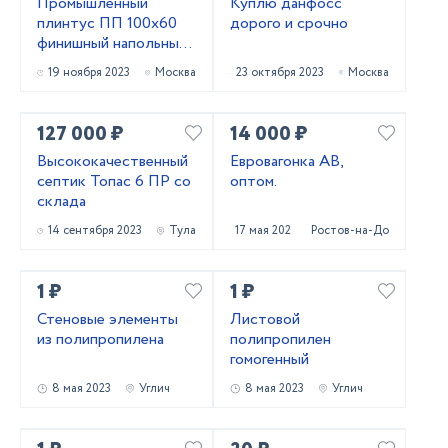
Промышленный
Куплю данфосс
плинтус ПП 100х60
дорого и срочно
финишный напольный
из ПВХ
19 ноября 2023
Москва
23 октября 2023
Москва
127 000 ₽
14 000 ₽
Высококачественный
Евровагонка АВ,
септик Топас 6 ПР со
оптом.
склада
14 сентября 2023
Тула
17 мая 2023
Ростов-на-Дону
1 ₽
1 ₽
Стеновые элементы
Листовой
из полипропилена
полипропилен
гомогенный
8 мая 2023
Углич
8 мая 2023
Углич