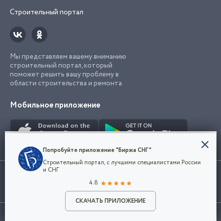
Строительный портал
Мы представляем вашему вниманию
строительный портал, который
поможет решить вашу проблему в
области строительства и ремонта.
Мобильное приложение
Конфиденциальность
Попробуйте приложение "Биржа СНГ"
Мы используем файлы cookie, чтобы сделать
Строительный портал, с лучшими специалистами России
наш сайт удобным для каждого
Использование сайта, в том числе подача объявлений, означает
и СНГ
пользователя. Оставаясь на сайте,
ОК
согласие с
пользовательским соглашением
. Все логотипы и торговые
4.8
вы соглашаетесь
марки представленные на сайте являются собственностью их
с
Политикой конфиденциальности компании
владельца.
Разместить объявление
и принимаете условия использования cookie.
СКАЧАТЬ ПРИЛОЖЕНИЕ
©2026
Биржа СНГ