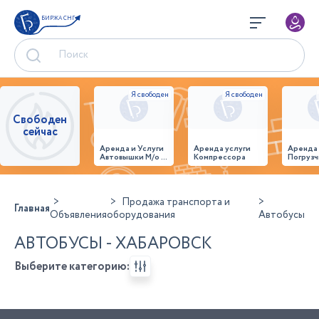
БИРЖА СНГ
Свободен
сейчас
Аренда и Услуги
Аренда услуги
Аренда
Автовышки М/о г.
Компрессора
Погрузч
Домодедово
26,28,32 место
Продажа транспорта и
Главная
Объявления
оборудования
Автобусы
АВТОБУСЫ - ХАБАРОВСК
Выберите категорию: