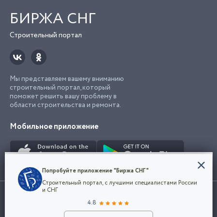
БИРЖА СНГ
Строительный портал
Мы представляем вашему вниманию
строительный портал, который
поможет решить вашу проблему в
области строительства и ремонта.
Мобильное приложение
Конфиденциальность
Попробуйте приложение "Биржа СНГ"
Мы используем файлы cookie, чтобы сделать
Строительный портал, с лучшими специалистами России
наш сайт удобным для каждого
Использование сайта, в том числе подача объявлений, означает
и СНГ
пользователя. Оставаясь на сайте,
ОК
согласие с
пользовательским соглашением
. Все логотипы и торговые
4.8
вы соглашаетесь
марки представленные на сайте являются собственностью их
с
Политикой конфиденциальности компании
владельца.
Разместить объявление