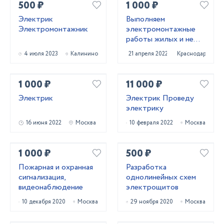
500 ₽
1 000 ₽
Электрик
Выполняем
Электромонтажник
электромонтажные
работы жилых и не
жилых помещений под
4 июля 2023
Калинино
21 апреля 2022
Краснодар
ключ. Также объекты
промназначения.
1 000 ₽
11 000 ₽
Электрик
Электрик Проведу
электрику
16 июня 2022
Москва
10 февраля 2022
Москва
1 000 ₽
500 ₽
Пожарная и охранная
Разработка
сигнализация,
однолинейных схем
видеонаблюдение
электрощитов
10 декабря 2020
Москва
29 ноября 2020
Москва