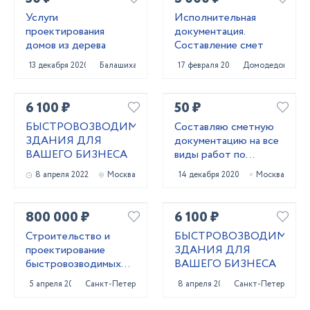
Услуги
Исполнительная
проектирования
документация.
домов из дерева
Составление смет
13 декабря 2020
Балашиха
17 февраля 2022
Домодедово
6 100 ₽
50 ₽
БЫСТРОВОЗВОДИМЫЕ
Составляю сметную
ЗДАНИЯ ДЛЯ
документацию на все
ВАШЕГО БИЗНЕСА
виды работ по
объектам любой
8 апреля 2022
Москва
14 декабря 2020
Москва
сложности
800 000 ₽
6 100 ₽
Строительство и
БЫСТРОВОЗВОДИМЫЕ
проектирование
ЗДАНИЯ ДЛЯ
быстровозводимых
ВАШЕГО БИЗНЕСА
зданий для бизнеса
5 апреля 2024
Санкт-Петербург
8 апреля 2022
Санкт-Петербург