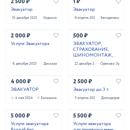
2 500 ₽
1 ₽
Эвакуатор
Эвакуатор
10 декабря 2023
Кодинск
6 апреля 2023
Белореченск
2 000 ₽
500 ₽
Услуги Эвакуатора
ЭВАКУАТОР,
СТРАХОВАНИЕ,
ШИНОМОНТАЖ,
ОФОРМЛЕНИЕ
8 декабря 2023
Динская
22 декабря 2020
Орехово-Зуево
КУПЛИ-ПРОДАЖИ,
ИЗГОТОВЛЕНИЕ
КЛЮЧЕЙ
4 000 ₽
2 500 ₽
ЭВАКУАТОР
Эвакуатор до 3 т
4 мая 2024
Балашиха
5 апреля 2024
Домодедово
5 000 ₽
5 500 ₽
Услуги эвакуатора
Услуги эвакуатора
Валдай без
для перевозки мини