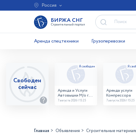
Россия
БИРЖА СНГ
Строительный портал
Аренда спецтехники
Грузоперевозки
Свободен
сейчас
Аренда и Услуги
Аренда услуги
Автовышки М/о г.
Компрессора
Домодедово
7 августа 2026 | 15:25
7 августа 2026 | 15:25
26,28,32 место
Главная
Объявления
Строительные материал