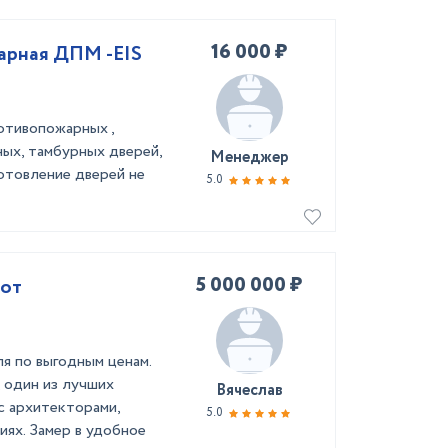
16 000 ₽
арная ДПМ -EIS
отивопожарных ,
ных, тамбурных дверей,
Менеджер
готовление дверей не
5.0
5 000 000 ₽
 от
я по выгодным ценам.
 один из лучших
Вячеслав
с архитекторами,
5.0
иях. Замер в удобное