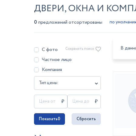
ДВЕРИ, ОКНА И КОМ
0
предложений отсортированы
В данн
С фото
Сохранить поиск
Частное лицо
Компания
Тип цены:
Показать
0
Сбросить