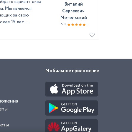
обрать вариант окна
Виталий
ва. Мы являемся
Сергеевич
ающих за свою
Метельский
ее 15 лет ...
5.0
Мобильное приложение
ложения
еты
веты