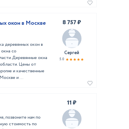
8 757 ₽
ных окон в Москве
ка деревянных окон в
 окна со
Сергей
ласти.Деревянные окна
5.0
области. Цены от
рогие и качественные
оскве и ...
11 ₽
ия, позвоните нам по
ную стоимость по