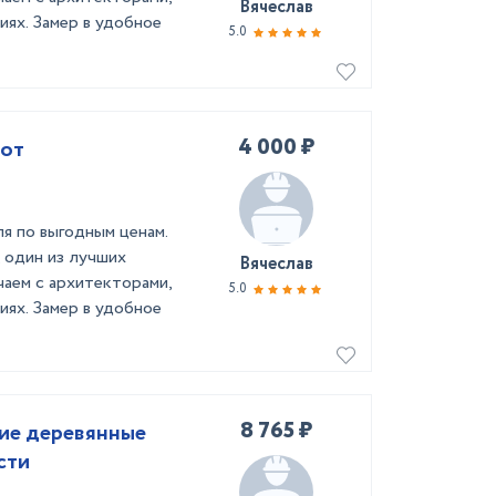
Вячеслав
иях. Замер в удобное
5.0
4 000 ₽
 от
я по выгодным ценам.
 один из лучших
Вячеслав
чаем с архитекторами,
5.0
иях. Замер в удобное
8 765 ₽
гие деревянные
сти