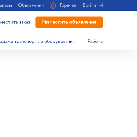
аказы
Объявления
Горячее
Войти
Разместить объявление
зместить заказ
одажа транспорта и оборудования
Работа