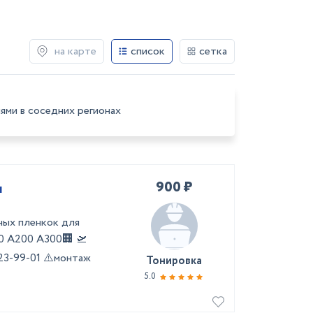
на карте
список
сетка
ями в соседних регионах
900 ₽
я
ых пленкок для
0 А200 А300🏢 🛫
23-99-01 ⚠️монтаж
Тонировка
5.0