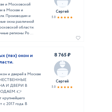
кве и Московской
и в Москве и
Сергей
ля. Производим и
5.0
ные окна различной
осковской области.
чные регионы Ро ...
8 765 ₽
х (пвх) окон и
ласти.
окон и дверей в Москве
КАЧЕСТВЕННЫЕ
Сергей
А И ДВЕРИ В
5.0
ОДАЕМ. 👉
т крупнейшего
 с 2017 года. В