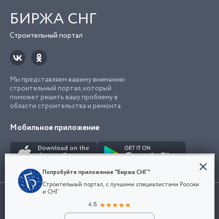
БИРЖА СНГ
Строительный портал
Мы представляем вашему вниманию
строительный портал, который
поможет решить вашу проблему в
области строительства и ремонта.
Мобильное приложение
Конфиденциальность
Попробуйте приложение "Биржа СНГ"
Мы используем файлы cookie, чтобы сделать
Строительный портал, с лучшими специалистами России
наш сайт удобным для каждого
Использование сайта, в том числе подача объявлений, означает
и СНГ
пользователя. Оставаясь на сайте,
ОК
согласие с
пользовательским соглашением
. Все логотипы и торговые
4.8
вы соглашаетесь
марки представленные на сайте являются собственностью их
с
Политикой конфиденциальности компании
владельца.
Разместить объявление