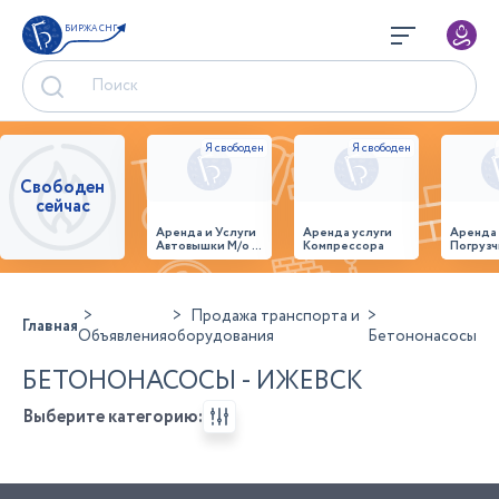
БИРЖА СНГ
Свободен
сейчас
Аренда и Услуги
Аренда услуги
Аренда
Автовышки М/о г.
Компрессора
Погрузч
Домодедово
26,28,32 место
Продажа транспорта и
Главная
Объявления
оборудования
Бетононасосы
БЕТОНОНАСОСЫ - ИЖЕВСК
Выберите категорию: