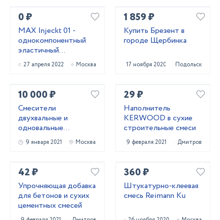
0 ₽
1 859 ₽
MAX Injeckt 01 -
Купить Брезент в
однокомпонентный
городе Щербинка
эластичный
гидроизоляционный
27 апреля 2022
Москва
17 ноября 2020
Подольск
состав
10 000 ₽
29 ₽
Смесители
Наполнитель
двухвальные и
KERWOOD в сухие
одновальные
строительные смеси
С-3,С-6,С-12 торфа,
9 января 2021
Москва
9 февраля 2021
Дмитров
удобрений, кормов,
стройсмесей, грунта,
мела
42 ₽
360 ₽
Упрочняющая добавка
Штукатурно-клеевая
для бетонов и сухих
смесь Reimann Ku
цементных смесей
9 февраля 2021
Дмитров
26 ноября 2020
Москва