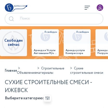
БИРЖА СНГ
Свободен
сейчас
Аренда и Услуги
Аренда услуги
Аренда
Автовышки М/о г.
Компрессора
Погрузч
Домодедово
26,28,32 место
Строительные
Сухие
Главная
Объявления
материалы
строительные смеси
СУХИЕ СТРОИТЕЛЬНЫЕ СМЕСИ -
ИЖЕВСК
Выберите категорию: