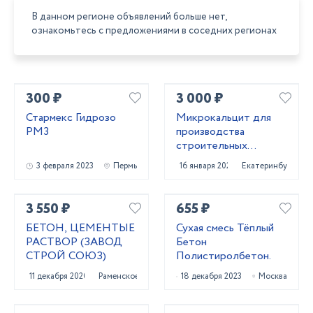
В данном регионе объявлений больше нет,
ознакомьтесь с предложениями в соседних регионах
300 ₽
3 000 ₽
Стармекс Гидрозо
Микрокальцит для
РМ3
производства
строительных
материалов
3 февраля 2023
Пермь
16 января 2022
Екатеринбург
3 550 ₽
655 ₽
БЕТОН, ЦЕМЕНТЫЕ
Сухая смесь Тёплый
РАСТВОР (ЗАВОД
Бетон
СТРОЙ СОЮЗ)
Полистиролбетон.
11 декабря 2020
Раменское
18 декабря 2023
Москва