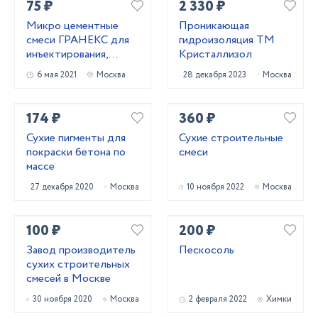
75 ₽
2 330 ₽
Микро цементные
Проникающая
смеси ГРАНЕКС для
гидроизоляция ТМ
инъектирования,
Кристаллизол
укрепления кирпичной
6 мая 2021
Москва
28 декабря 2023
Москва
кладки
174 ₽
360 ₽
Сухие пигменты для
Сухие строительные
покраски бетона по
смеси
массе
27 декабря 2020
Москва
10 ноября 2022
Москва
100 ₽
200 ₽
Завод производитель
Пескосоль
сухих строительных
смесей в Москве
30 ноября 2020
Москва
2 февраля 2022
Химки