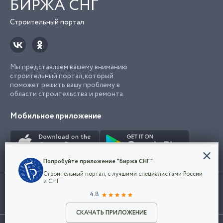
БИРЖА СНГ
Строительный портал
Мы представляем вашему вниманию
строительный портал, который
поможет решить вашу проблему в
области строительства и ремонта.
Мобильное приложение
Конфиденциальность
Попробуйте приложение "Биржа СНГ"
Мы используем файлы cookie, чтобы сделать
Строительный портал, с лучшими специалистами России
наш сайт удобным для каждого
Использование сайта, в том числе подача объявлений, означает
и СНГ
пользователя. Оставаясь на сайте,
ОК
согласие с
пользовательским соглашением
. Все логотипы и торговые
4.8
вы соглашаетесь
марки представленные на сайте являются собственностью их
с
Политикой конфиденциальности компании
владельца.
Разместить объявление
и принимаете условия использования cookie.
СКАЧАТЬ ПРИЛОЖЕНИЕ