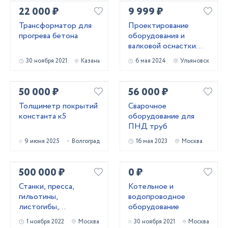
22 000 ₽
9 999 ₽
Трансформатор для
Проектирование
прогрева бетона
оборудования и
валковой оснастки
для профилирования
30 ноября 2021
Казань
6 мая 2024
Ульяновск
металла
50 000 ₽
56 000 ₽
Толщиметр покрытий
Сварочное
константа к5
оборудование для
ПНД труб
9 июня 2025
Волгоград
16 мая 2023
Москва
500 000 ₽
0 ₽
Станки, пресса,
Котельное и
гильотины,
водопроводное
листогибы,
оборудование
трубогибы, вальцы,
1 ноября 2022
Москва
30 ноября 2021
Москва
молоты