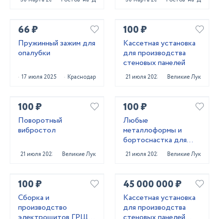
66 ₽
100 ₽
Пружинный зажим для
Кассетная установка
опалубки
для производства
стеновых панелей
17 июля 2025
Краснодар
21 июля 2023
Великие Луки
100 ₽
100 ₽
Поворотный
Любые
вибростол
металлоформы и
бортоснастка для
ваших ЖБИ от «М-
21 июля 2023
Великие Луки
21 июля 2023
Великие Луки
Конструктор»
100 ₽
45 000 000 ₽
Сборка и
Кассетная установка
производство
для производства
электрощитов ГРЩ,
стеновых панелей