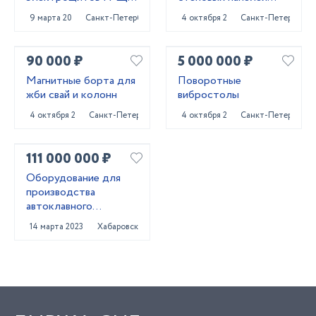
АВР, ВРУ, ЩО,ЩЭ,
ЖБИ
9 марта 2023
Санкт-Петербург
4 октября 2024
Санкт-Петербург
ЩУ...
90 000 ₽
5 000 000 ₽
Магнитные борта для
Поворотные
жби свай и колонн
вибростолы
4 октября 2024
Санкт-Петербург
4 октября 2024
Санкт-Петербург
111 000 000 ₽
Оборудование для
производства
автоклавного
газобетона
14 марта 2023
Хабаровск