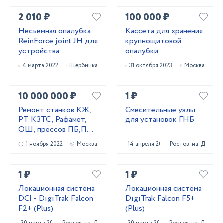
2 010 ₽
100 000 ₽
Несъемная опалубка
Кассета для хранения
ReinForce joint JH для
крупнощитовой
устройства
опалубки
промышленных
4 марта 2022
Щербинка
31 октября 2023
Москва
бетонных полов
10 000 000 ₽
1 ₽
Ремонт станков КЖ,
Смесительные узлы
РТ КЗТС, Рафамет,
для установок ГНБ
ОШ, прессов ПБ,ПА,
ПО, домкратов
1 ноября 2022
Москва
14 апреля 2022
Ростов-на-Дону
1 ₽
1 ₽
Локационная система
Локационная система
DCI - DigiTrak Falcon
DigiTrak Falcon F5+
F2+ (Plus)
(Plus)
30 марта 2023
Ростов-на-Дону
30 марта 2023
Ростов-на-Дону