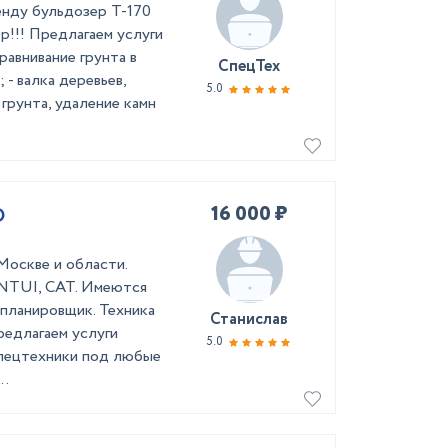
енду бульдозер Т-170
ор!!! Предлагаем услуги
равнивание грунта в
СпецТех
 - валка деревьев,
5.0
 грунта, удаление камн
16 000 ₽
О
Москве и области.
NTUI, CAT. Имеются
 планировщик. Техника
Станислав
редлагаем услуги
5.0
спецтехники под любые
..