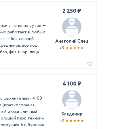
2 250 ₽
ики в течение суток —
нно работает в любых
ект — без лишней
Анатолий Спец
средников, всё под
5.0
з, физ. и юр. лица
4 100 ₽
с рыхлителем - 4100
а (краткосрочная
чный и безналичный
Владимир
Большой парк техники
5.0
погрузчик 6т, буровая