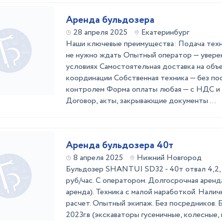
Аренда бульдозера
28 апреля 2025
Екатеринбург
Наши ключевые преимущества: Подача техн
не нужно ждать Опытный оператор — увере
условиях Самостоятельная доставка на объ
координации Собственная техника — без по
контролем Форма оплаты любая — с НДС и бе
Договор, акты, закрывающие документы ...
Аренда бульдозера 40т
8 апреля 2025
Нижний Новгород
Бульдoзеp SHANTUI SD32 - 40т oтвал 4,2, 
руб/чаc. С оператором. Долгосрочная аренд
аренда). Техника с малой наработкой. Нали
расчет. Опытный экипаж. Без посредников. 
2023г.в (экскаваторы гусеничные, колесные, 