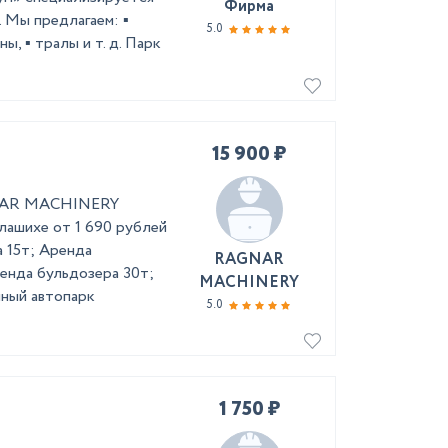
Фирма
 Мы предлагаем: ▪️
5.0
ы, ▪️ тралы и т. д. Парк
15 900 ₽
GNAR MACHINERY
лашихе от 1 690 рублей
а 15т; Аренда
RAGNAR
ренда бульдозера 30т;
MACHINERY
нный автопарк
5.0
1 750 ₽