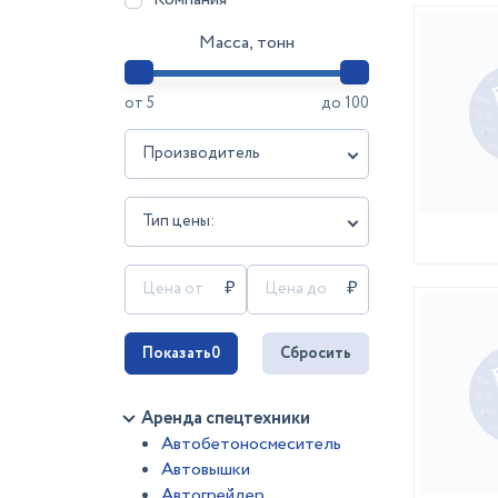
Масса, тонн
от
5
до
100
Производитель
Тип цены:
Показать
0
Сбросить
Аренда спецтехники
Автобетоносмеситель
Автовышки
Автогрейдер