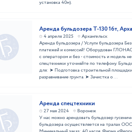
установка 40м).
Аренда бульдозера Т-130 16т, Арх
4 апреля 2025
Архангельск
Аренда бульдозера / Услуги бульдозера Бе
платежей и комиссий! Оборудован ГЛОНАС
с оператором и без - стоимость и модель 
спецтехники уточняйте по телефону. Бульд
для: ➤ Подготовка строительной площадки.
разравнивание грунта. ➤ Зачистка о ...
Аренда спецтехники
27 мая 2024
Воронеж
У нас можно арендовaть бульдозер гусeнич
бульдозера ocущeствляется на тpaлах ООО
Минимальный закaз: 40 часов. Фирма «Ферр